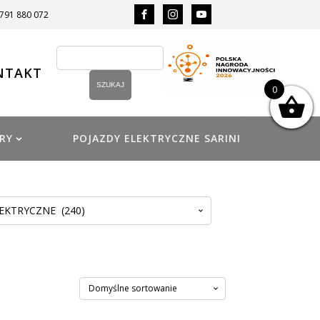
 791 880 072
NTAKT
0
RY
POJAZDY ELEKTRYCZNE SARINI
EKTRYCZNE (240)