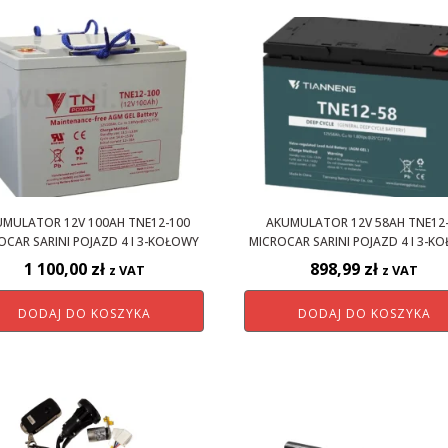
MULATOR 12V 100AH TNE12-100
AKUMULATOR 12V 58AH TNE12
OCAR SARINI POJAZD 4 I 3-KOŁOWY
MICROCAR SARINI POJAZD 4 I 3-K
1 100,00
zł
898,99
zł
z VAT
z VAT
DODAJ DO KOSZYKA
DODAJ DO KOSZYKA