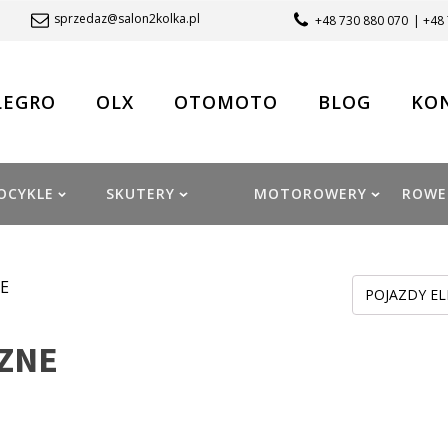
sprzedaz@salon2kolka.pl
+48 730 880 070
| +48
LEGRO
OLX
OTOMOTO
BLOG
KO
OCYKLE
SKUTERY
MOTOROWERY
ROWE
E
POJAZDY EL
ZNE