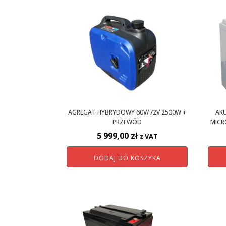
AGREGAT HYBRYDOWY 60V/72V 2500W +
AKU
PRZEWÓD
MICR
5 999,00
zł
z VAT
DODAJ DO KOSZYKA