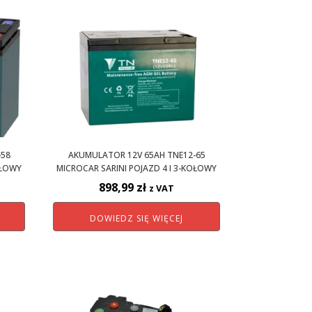
-58
AKUMULATOR 12V 65AH TNE12-65
OŁOWY
MICROCAR SARINI POJAZD 4 I 3-KOŁOWY
898,99
zł
z VAT
DOWIEDZ SIĘ WIĘCEJ