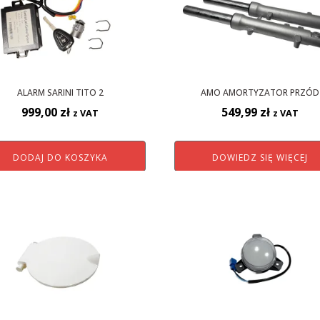
ALARM SARINI TITO 2
AMO AMORTYZATOR PRZÓD
999,00
zł
549,99
zł
z VAT
z VAT
DODAJ DO KOSZYKA
DOWIEDZ SIĘ WIĘCEJ