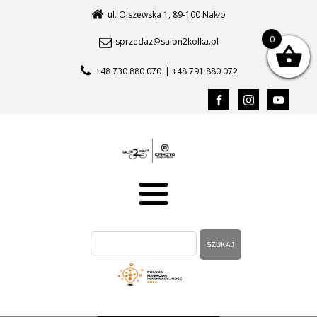
ul. Olszewska 1, 89-100 Nakło
0
sprzedaz@salon2kolka.pl
+48 730 880 070
| +48 791 880 072