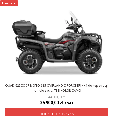
500,00 zł.
500,00 zł.
Promocja!
QUAD 625CC CF MOTO 625 OVERLAND C-FORCE EFI 4X4 do rejestracji,
homologacja: T3B KOLOR CAMO
44 900,01
zł
Pierwotna
Aktualna
36 900,00
zł
z VAT
cena
cena
DODAJ DO KOSZYKA
wynosiła:
wynosi: