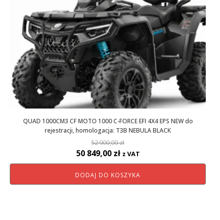
QUAD 1000CM3 CF MOTO 1000 C-FORCE EFI 4X4 EPS NEW do
rejestracji, homologacja: T3B NEBULA BLACK
52 900,00
zł
Pierwotna
Aktualna
50 849,00
zł
z VAT
cena
cena
DODAJ DO KOSZYKA
wynosiła:
wynosi:
52
50
900,00 zł.
849,00 zł.