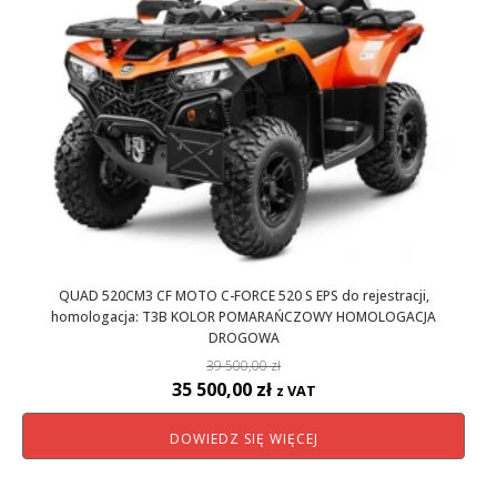
QUAD 520CM3 CF MOTO C-FORCE 520 S EPS do rejestracji,
homologacja: T3B KOLOR POMARAŃCZOWY HOMOLOGACJA
DROGOWA
39 500,00
zł
Pierwotna
Aktualna
35 500,00
zł
z VAT
cena
cena
DOWIEDZ SIĘ WIĘCEJ
wynosiła:
wynosi:
39
35