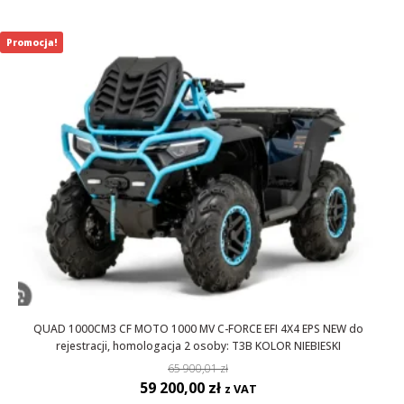
65
59
900,01 zł.
200,00 zł.
Promocja!
QUAD 1000CM3 CF MOTO 1000 MV C-FORCE EFI 4X4 EPS NEW do
rejestracji, homologacja 2 osoby: T3B KOLOR NIEBIESKI
65 900,01
zł
Pierwotna
Aktualna
59 200,00
zł
z VAT