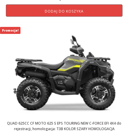
cena
cena
DODAJ DO KOSZYKA
wynosiła:
wynosi:
44
36
900,01 zł.
900,00 zł.
Promocja!
QUAD 625CC CF MOTO 625 S EPS TOURING NEW C-FORCE EFI 4X4 do
rejestracji, homologacja: T3B KOLOR SZARY HOMOLOGACJA