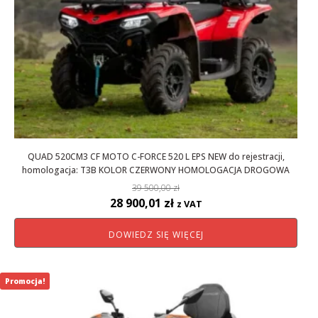
QUAD 520CM3 CF MOTO C-FORCE 520 L EPS NEW do rejestracji,
homologacja: T3B KOLOR CZERWONY HOMOLOGACJA DROGOWA
39 500,00
zł
Pierwotna
Aktualna
28 900,01
zł
z VAT
cena
cena
DOWIEDZ SIĘ WIĘCEJ
wynosiła:
wynosi:
39
28
500,00 zł.
900,01 zł.
Promocja!