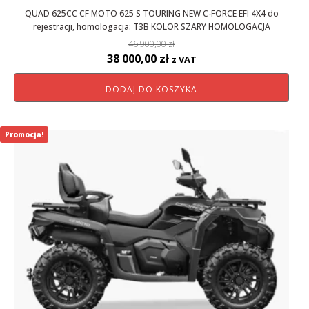
QUAD 625CC CF MOTO 625 S TOURING NEW C-FORCE EFI 4X4 do
rejestracji, homologacja: T3B KOLOR SZARY HOMOLOGACJA
46 900,00
zł
Pierwotna
Aktualna
38 000,00
zł
z VAT
cena
cena
DODAJ DO KOSZYKA
wynosiła:
wynosi:
46
38
900,00 zł.
000,00 zł.
Promocja!