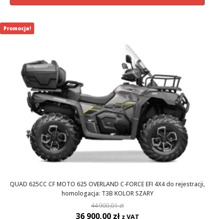
44
36
900,01 zł.
900,00 zł.
Promocja!
QUAD 625CC CF MOTO 625 OVERLAND C-FORCE EFI 4X4 do rejestracji,
homologacja: T3B KOLOR SZARY
44 900,01
zł
Pierwotna
Aktualna
36 900,00
zł
z VAT