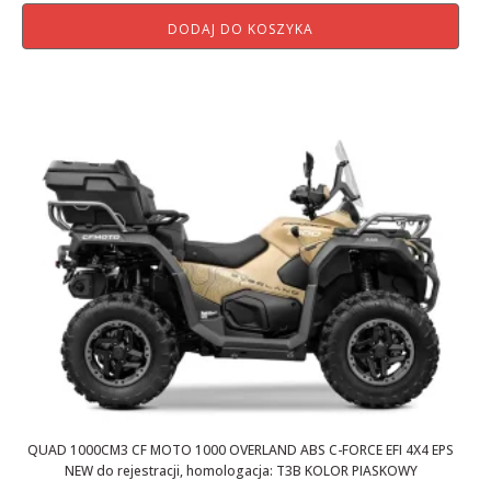
cena
cena
DODAJ DO KOSZYKA
wynosiła:
wynosi:
65
59
900,01 zł.
200,00 zł.
QUAD 1000CM3 CF MOTO 1000 OVERLAND ABS C-FORCE EFI 4X4 EPS
NEW do rejestracji, homologacja: T3B KOLOR PIASKOWY