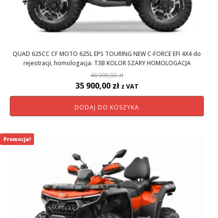
QUAD 625CC CF MOTO 625L EPS TOURING NEW C-FORCE EFI 4X4 do
rejestracji, homologacja: T3B KOLOR SZARY HOMOLOGACJA
46 900,00
zł
Pierwotna
Aktualna
35 900,00
zł
z VAT
cena
cena
DODAJ DO KOSZYKA
wynosiła:
wynosi:
46
35
900,00 zł.
900,00 zł.
Promocja!