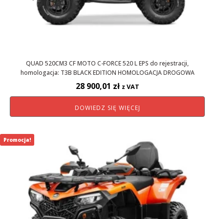
QUAD 520CM3 CF MOTO C-FORCE 520 L EPS do rejestracji,
homologacja: T3B BLACK EDITION HOMOLOGACJA DROGOWA
28 900,01
zł
z VAT
DOWIEDZ SIĘ WIĘCEJ
Promocja!