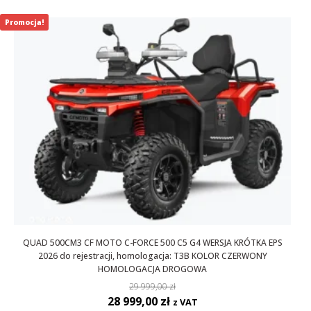
Promocja!
QUAD 500CM3 CF MOTO C-FORCE 500 C5 G4 WERSJA KRÓTKA EPS
2026 do rejestracji, homologacja: T3B KOLOR CZERWONY
HOMOLOGACJA DROGOWA
29 999,00
zł
Pierwotna
Aktualna
28 999,00
zł
z VAT