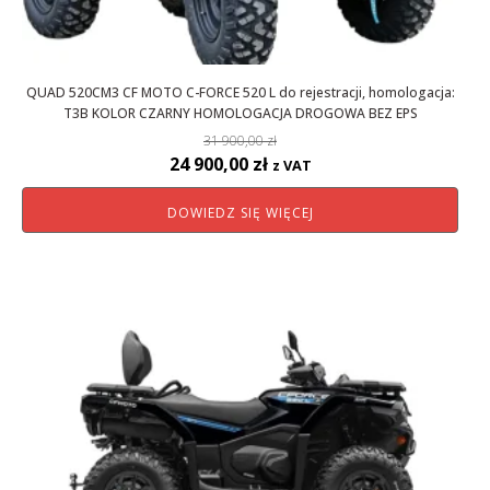
QUAD 520CM3 CF MOTO C-FORCE 520 L do rejestracji, homologacja:
T3B KOLOR CZARNY HOMOLOGACJA DROGOWA BEZ EPS
31 900,00
zł
Pierwotna
Aktualna
24 900,00
zł
z VAT
cena
cena
DOWIEDZ SIĘ WIĘCEJ
wynosiła:
wynosi:
31
24
900,00 zł.
900,00 zł.