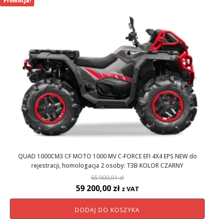
Promocja!
QUAD 1000CM3 CF MOTO 1000 MV C-FORCE EFI 4X4 EPS NEW do
rejestracji, homologacja 2 osoby: T3B KOLOR CZARNY
65 900,01
zł
Pierwotna
Aktualna
59 200,00
zł
z VAT
cena
cena
DODAJ DO KOSZYKA
wynosiła:
wynosi: