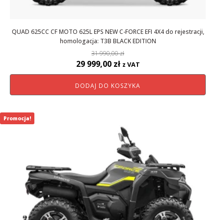
QUAD 625CC CF MOTO 625L EPS NEW C-FORCE EFI 4X4 do rejestracji,
homologacja: T3B BLACK EDITION
31 990,00
zł
Pierwotna
Aktualna
29 999,00
zł
z VAT
cena
cena
DODAJ DO KOSZYKA
wynosiła:
wynosi:
31
29
990,00 zł.
999,00 zł.
Promocja!