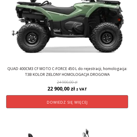
QUAD 400CM3 CF MOTO C-FORCE 450 L do rejestracji, homologacja:
T3B KOLOR ZIELONY HOMOLOGACJA DROGOWA
24 900,00
zł
Pierwotna
Aktualna
22 900,00
zł
z VAT
cena
cena
DOWIEDZ SIĘ WIĘCEJ
wynosiła:
wynosi:
24
22
900,00 zł.
900,00 zł.