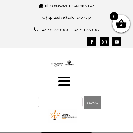
ul. Olszewska 1, 89-100 Nakło
0
sprzedaz@salon2kolka.pl
+48 730 880 070
| +48 791 880 072