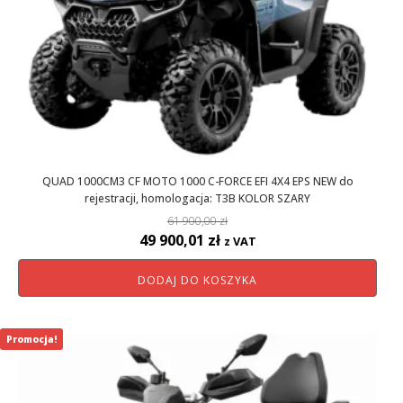
QUAD 1000CM3 CF MOTO 1000 C-FORCE EFI 4X4 EPS NEW do
rejestracji, homologacja: T3B KOLOR SZARY
61 900,00
zł
Pierwotna
Aktualna
49 900,01
zł
z VAT
cena
cena
DODAJ DO KOSZYKA
wynosiła:
wynosi:
61
49
900,00 zł.
900,01 zł.
Promocja!