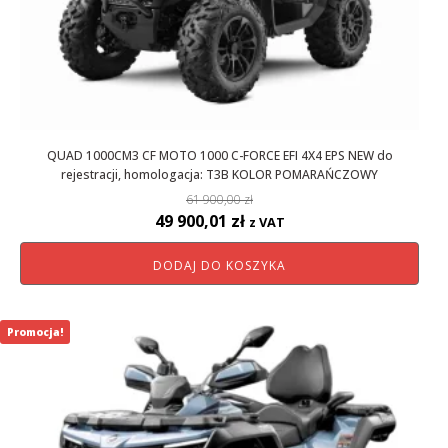
QUAD 1000CM3 CF MOTO 1000 C-FORCE EFI 4X4 EPS NEW do
rejestracji, homologacja: T3B KOLOR POMARAŃCZOWY
61 900,00
zł
Pierwotna
Aktualna
49 900,01
zł
z VAT
cena
cena
DODAJ DO KOSZYKA
wynosiła:
wynosi:
61
49
900,00 zł.
900,01 zł.
Promocja!