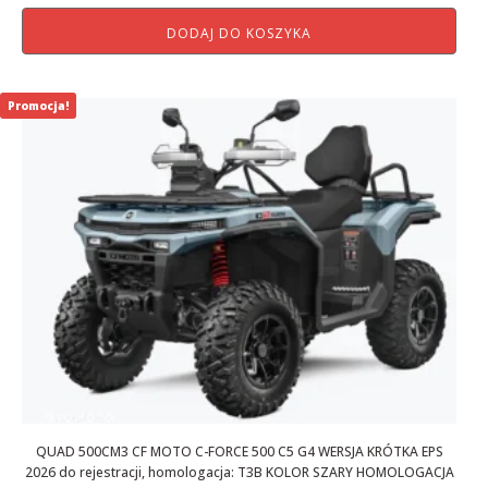
cena
cena
DODAJ DO KOSZYKA
wynosiła:
wynosi:
29
28
999,00 zł.
999,00 zł.
Promocja!
QUAD 500CM3 CF MOTO C-FORCE 500 C5 G4 WERSJA KRÓTKA EPS
2026 do rejestracji, homologacja: T3B KOLOR SZARY HOMOLOGACJA