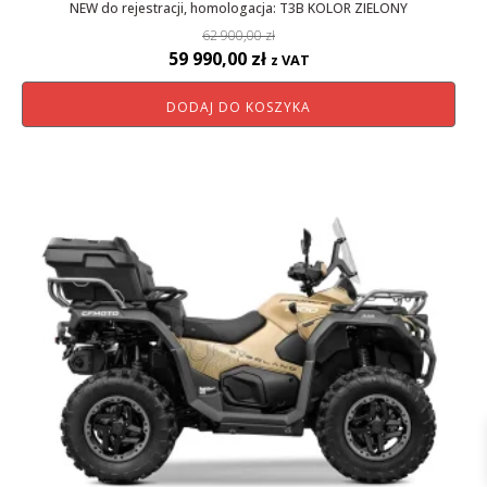
NEW do rejestracji, homologacja: T3B KOLOR ZIELONY
62 900,00
zł
Pierwotna
Aktualna
59 990,00
zł
z VAT
cena
cena
DODAJ DO KOSZYKA
wynosiła:
wynosi:
62
59
900,00 zł.
990,00 zł.