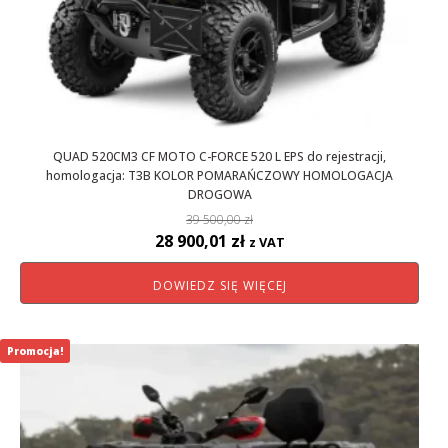
QUAD 520CM3 CF MOTO C-FORCE 520 L EPS do rejestracji,
homologacja: T3B KOLOR POMARAŃCZOWY HOMOLOGACJA
DROGOWA
39 500,00
zł
Pierwotna
Aktualna
28 900,01
zł
z VAT
cena
cena
DOWIEDZ SIĘ WIĘCEJ
wynosiła:
wynosi:
39
28
500,00 zł.
900,01 zł.
Promocja!