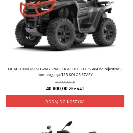
QUAD 1000CM3 SEGWAY SNARLER AT10 L EFI EPS 4X4 do rejestracji,
homologacja:T3B KOLOR SZARY
46 990,00
zł
Pierwotna
Aktualna
40 800,00
zł
z VAT
cena
cena
DODAJ DO KOSZYKA
wynosiła:
wynosi:
46
40
990,00 zł.
800,00 zł.