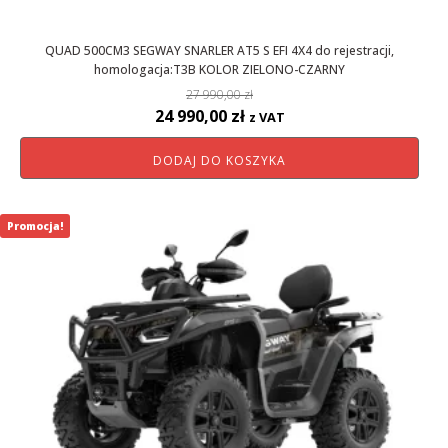
QUAD 500CM3 SEGWAY SNARLER AT5 S EFI 4X4 do rejestracji,
homologacja:T3B KOLOR ZIELONO-CZARNY
27 990,00
zł
Pierwotna
Aktualna
24 990,00
zł
z VAT
cena
cena
DODAJ DO KOSZYKA
wynosiła:
wynosi:
27
24
990,00 zł.
990,00 zł.
Promocja!