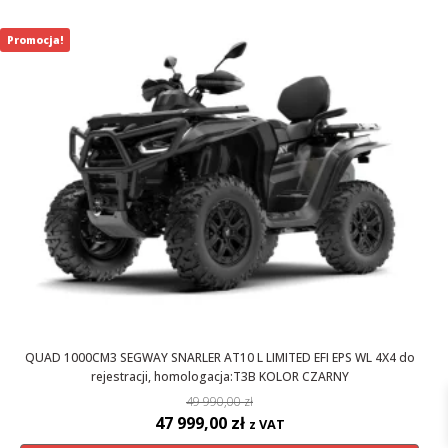
Promocja!
QUAD 1000CM3 SEGWAY SNARLER AT10 L LIMITED EFI EPS WL 4X4 do
rejestracji, homologacja:T3B KOLOR CZARNY
49 990,00
zł
Pierwotna
Aktualna
47 999,00
zł
z VAT
cena
cena