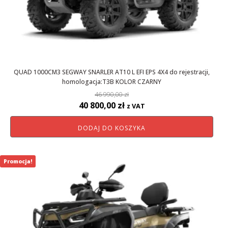
QUAD 1000CM3 SEGWAY SNARLER AT10 L EFI EPS 4X4 do rejestracji,
homologacja:T3B KOLOR CZARNY
46 990,00
zł
Pierwotna
Aktualna
40 800,00
zł
z VAT
cena
cena
DODAJ DO KOSZYKA
wynosiła:
wynosi:
46
40
990,00 zł.
800,00 zł.
Promocja!