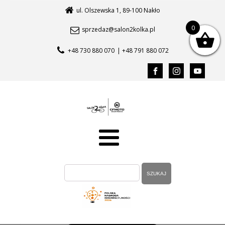
ul. Olszewska 1, 89-100 Nakło
0
sprzedaz@salon2kolka.pl
+48 730 880 070
| +48 791 880 072