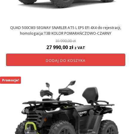
QUAD 500CM3 SEGWAY SNARLER AT5 L EPS EFI 4X4 do rejestracji,
homologacja:T3B KOLOR POMARAŃCZOWO-CZARNY
31 990,00
zł
Pierwotna
Aktualna
27 990,00
zł
z VAT
cena
cena
DODAJ DO KOSZYKA
wynosiła:
wynosi:
31
27
990,00 zł.
990,00 zł.
Promocja!