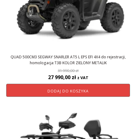
QUAD 500CM3 SEGWAY SNARLER AT5 L EPS EFI 4X4 do rejestracji,
homologacja:T3B KOLOR ZIELONY METALIK
31 990,00
zł
Pierwotna
Aktualna
27 990,00
zł
z VAT
cena
cena
DODAJ DO KOSZYKA
wynosiła:
wynosi:
31
27
990,00 zł.
990,00 zł.