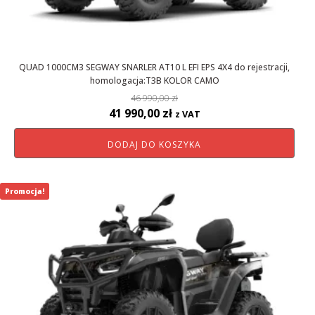
QUAD 1000CM3 SEGWAY SNARLER AT10 L EFI EPS 4X4 do rejestracji,
homologacja:T3B KOLOR CAMO
46 990,00
zł
Pierwotna
Aktualna
41 990,00
zł
z VAT
cena
cena
DODAJ DO KOSZYKA
wynosiła:
wynosi:
46
41
990,00 zł.
990,00 zł.
Promocja!