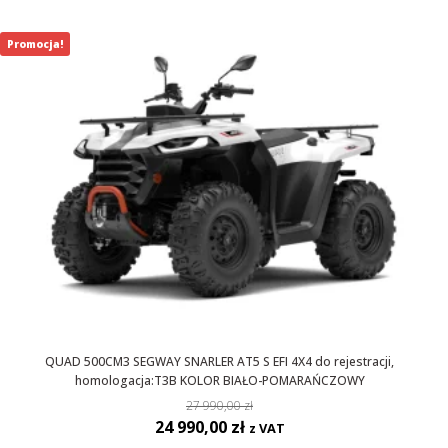
Promocja!
QUAD 500CM3 SEGWAY SNARLER AT5 S EFI 4X4 do rejestracji,
homologacja:T3B KOLOR BIAŁO-POMARAŃCZOWY
27 990,00
zł
Pierwotna
Aktualna
24 990,00
zł
z VAT