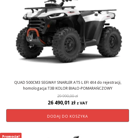
QUAD 500CM3 SEGWAY SNARLER AT5 L EFI 4X4 do rejestracji,
homologacja:T3B KOLOR BIAŁO-POMARAŃCZOWY
29 990,00
zł
Pierwotna
Aktualna
26 490,01
zł
z VAT
cena
cena
DODAJ DO KOSZYKA
wynosiła:
wynosi:
29
26
990,00 zł.
490,01 zł.
Promocja!