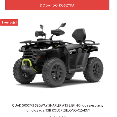
DODAJ DO KOSZYKA
wynosiła:
wynosi:
29
26
990,00 zł.
490,01 zł.
Promocja!
QUAD 500CM3 SEGWAY SNARLER AT5 L EFI 4X4 do rejestracji,
homologacja:T3B KOLOR ZIELONO-CZARNY
29 990,00
zł