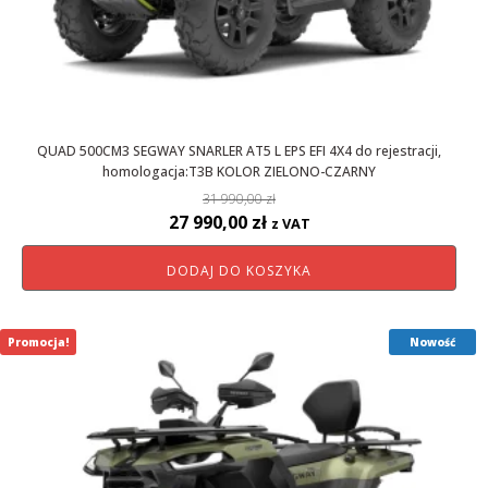
QUAD 500CM3 SEGWAY SNARLER AT5 L EPS EFI 4X4 do rejestracji,
homologacja:T3B KOLOR ZIELONO-CZARNY
31 990,00
zł
Pierwotna
Aktualna
27 990,00
zł
z VAT
cena
cena
DODAJ DO KOSZYKA
wynosiła:
wynosi:
31
27
990,00 zł.
990,00 zł.
Promocja!
Nowość