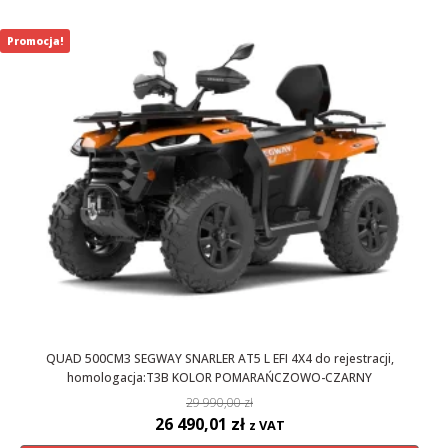
29
26
990,00 zł.
490,01 zł.
Promocja!
QUAD 500CM3 SEGWAY SNARLER AT5 L EFI 4X4 do rejestracji,
homologacja:T3B KOLOR POMARAŃCZOWO-CZARNY
29 990,00
zł
Pierwotna
Aktualna
26 490,01
zł
z VAT
cena
cena