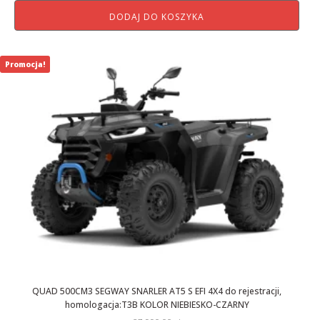
cena
cena
DODAJ DO KOSZYKA
wynosiła:
wynosi:
27
24
990,00 zł.
990,00 zł.
Promocja!
QUAD 500CM3 SEGWAY SNARLER AT5 S EFI 4X4 do rejestracji,
homologacja:T3B KOLOR NIEBIESKO-CZARNY