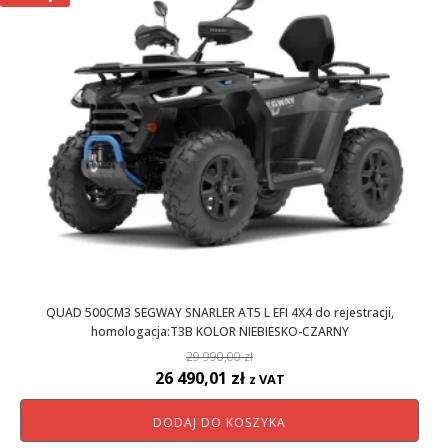
QUAD 500CM3 SEGWAY SNARLER AT5 L EFI 4X4 do rejestracji,
homologacja:T3B KOLOR NIEBIESKO-CZARNY
29 990,00
zł
Pierwotna
Aktualna
26 490,01
zł
z VAT
cena
cena
DODAJ DO KOSZYKA
wynosiła:
wynosi: