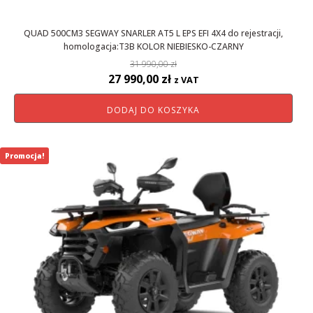
QUAD 500CM3 SEGWAY SNARLER AT5 L EPS EFI 4X4 do rejestracji,
homologacja:T3B KOLOR NIEBIESKO-CZARNY
31 990,00
zł
Pierwotna
Aktualna
27 990,00
zł
z VAT
cena
cena
DODAJ DO KOSZYKA
wynosiła:
wynosi:
31
27
990,00 zł.
990,00 zł.
Promocja!