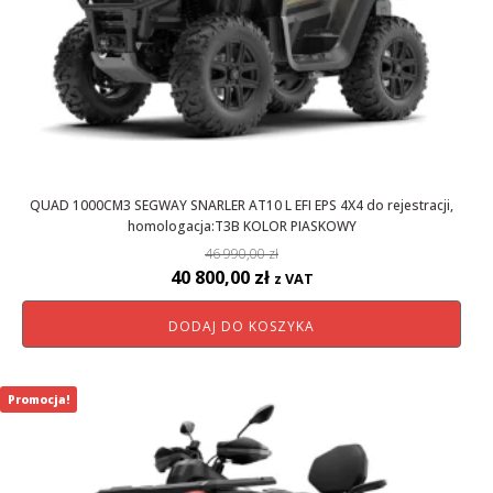
QUAD 1000CM3 SEGWAY SNARLER AT10 L EFI EPS 4X4 do rejestracji,
homologacja:T3B KOLOR PIASKOWY
46 990,00
zł
Pierwotna
Aktualna
40 800,00
zł
z VAT
cena
cena
DODAJ DO KOSZYKA
wynosiła:
wynosi:
46
40
990,00 zł.
800,00 zł.
Promocja!