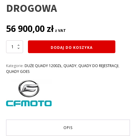
DROGOWA
56 900,00
zł
z VAT
ilość
DODAJ DO KOSZYKA
QUAD
1000CM3
CF
Kategorie:
DUŻE QUADY 1200ZŁ
,
QUADY
,
QUADY DO REJESTRACJI
,
MOTO
QUADY GOES
1000
GOES
TERROX
PRO
ABS
do
rejestracji,
homologacja:
T3B
HOMOLOGACJA
OPIS
DROGOWA