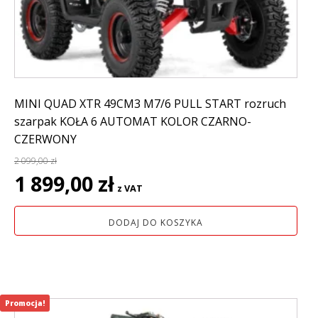
MINI QUAD XTR 49CM3 M7/6 PULL START rozruch
szarpak KOŁA 6 AUTOMAT KOLOR CZARNO-
CZERWONY
2 099,00
zł
Pierwotna
Aktualna
1 899,00
zł
z VAT
cena
cena
wynosiła:
wynosi:
DODAJ DO KOSZYKA
2
1
099,00 zł.
899,00 zł.
Promocja!