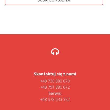
DODAJ DO KOSZYKA
2
2
299,01 zł.
099,00 zł.
Skontaktuj się z nami
+48 730 880 070
+48 791 880 072
Serwis:
+48 578 033 332