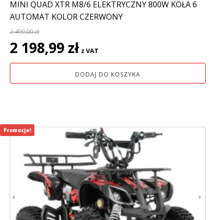
MINI QUAD XTR M8/6 ELEKTRYCZNY 800W KOŁA 6
AUTOMAT KOLOR CZERWONY
2 499,00
zł
Pierwotna
Aktualna
2 198,99
zł
z VAT
cena
cena
wynosiła:
wynosi:
DODAJ DO KOSZYKA
2
2
499,00 zł.
198,99 zł.
Promocja!