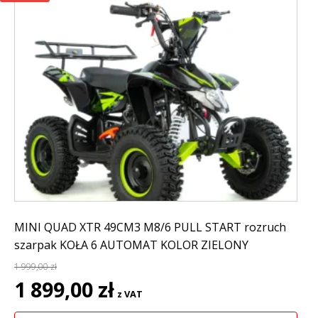
MINI QUAD XTR 49CM3 M8/6 PULL START rozruch
szarpak KOŁA 6 AUTOMAT KOLOR ZIELONY
1 999,00
zł
Pierwotna
Aktualna
1 899,00
zł
z VAT
cena
cena
wynosiła:
wynosi: