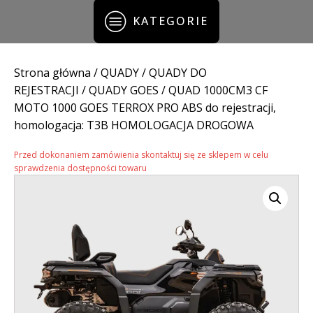
KATEGORIE
Strona główna
/
QUADY
/
QUADY DO
REJESTRACJI
/
QUADY GOES
/ QUAD 1000CM3 CF
MOTO 1000 GOES TERROX PRO ABS do rejestracji,
homologacja: T3B HOMOLOGACJA DROGOWA
Przed dokonaniem zamówienia skontaktuj się ze sklepem w celu
sprawdzenia dostępności towaru