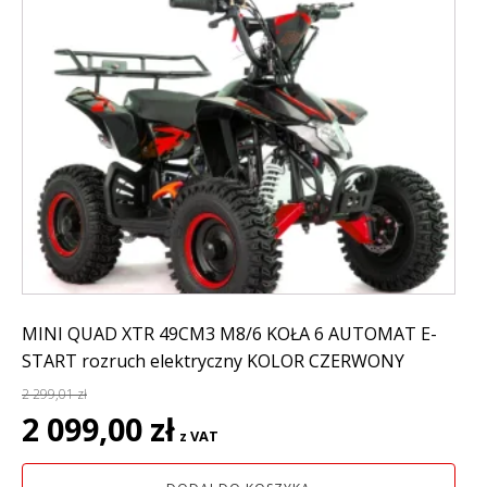
MINI QUAD XTR 49CM3 M8/6 KOŁA 6 AUTOMAT E-
START rozruch elektryczny KOLOR CZERWONY
2 299,01
zł
Pierwotna
Aktualna
2 099,00
zł
z VAT
cena
cena
wynosiła:
wynosi: