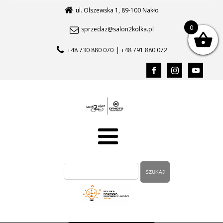
ul. Olszewska 1, 89-100 Nakło
0
sprzedaz@salon2kolka.pl
+48 730 880 070
| +48 791 880 072