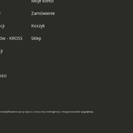
Moje konto
w
Zamówienie
cji
Koszyk
tów - KROSS
Sklep
ji
ości
 zmodyfikowane przy użyciu sztucznej inteligencji i mają charakter poglądowy.