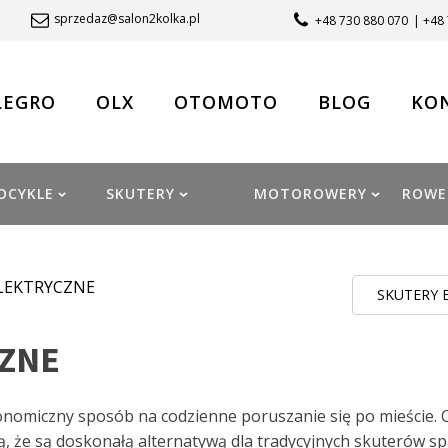
sprzedaz@salon2kolka.pl
+48 730 880 070
| +48
LEGRO
OLX
OTOMOTO
BLOG
KO
OCYKLE
SKUTERY
MOTOROWERY
ROWE
ELEKTRYCZNE
SKUTERY E
CZNE
nomiczny sposób na codzienne poruszanie się po mieście. Cic
ą, że są doskonałą alternatywą dla tradycyjnych skuterów sp