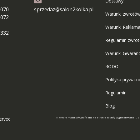
Dostawy
 070
sprzedaz@salon2kolka.pl
Warunki zwrotó
 072
Warunki Reklama
 332
Regulamin zwro
Warunki Gwaranc
RODO
Polityka prywatn
Regulamin
Blog
Niektóre materiały graficzne na stronie zostały wygenerowane lub
served