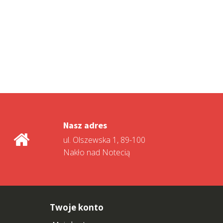
Nasz adres
ul. Olszewska 1, 89-100
Nakło nad Notecią
Twoje konto