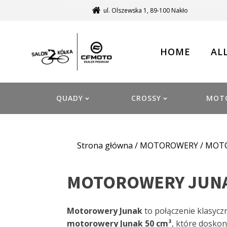
ul. Olszewska 1, 89-100 Nakło
HOME
AL
QUADY
CROSSY
MOT
Strona główna
/
MOTOROWERY
/ MOT
MOTOROWERY JUN
Motorowery Junak
to połączenie klasycz
motorowery Junak 50 cm³
, które doskon