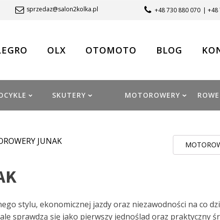
sprzedaz@salon2kolka.pl
+48 730 880 070
| +48
LEGRO
OLX
OTOMOTO
BLOG
KO
OCYKLE
SKUTERY
MOTOROWERY
ROWE
OROWERY JUNAK
MOTOROWE
AK
nego stylu, ekonomicznej jazdy oraz niezawodności na co dzi
ale sprawdzą się jako pierwszy jednoślad oraz praktyczny ś