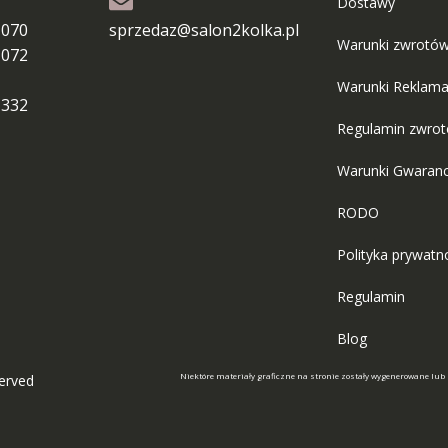
Dostawy
 070
sprzedaz@salon2kolka.pl
Warunki zwrotó
 072
Warunki Reklama
 332
Regulamin zwro
Warunki Gwaranc
RODO
Polityka prywatn
Regulamin
Blog
Niektóre materiały graficzne na stronie zostały wygenerowane lub
served