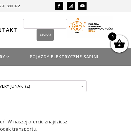
 791 880 072
NTAKT
0
RY
POJAZDY ELEKTRYCZNE SARINI
RY JUNAK (2)
eń. W naszej ofercie znajdziesz
rodek transportu.