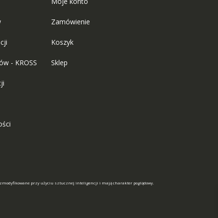
Moje konto
w
Zamówienie
cji
Koszyk
tów - KROSS
Sklep
ji
ości
 zmodyfikowane przy użyciu sztucznej inteligencji i mają charakter poglądowy.