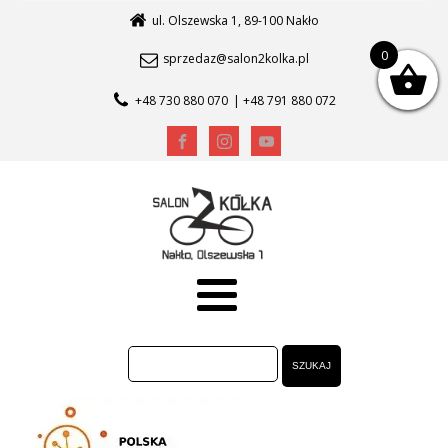
ul. Olszewska 1, 89-100 Nakło
0
sprzedaz@salon2kolka.pl
+48 730 880 070
| +48 791 880 072