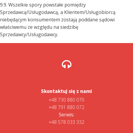
9.9. Wszelkie spory powstałe pomiędzy
Sprzedawcą/Usługodawcą, a Klientem/Usługobiorcą
niebędącym konsumentem zostają poddane sądowi
właściwemu ze względu na siedzibę
Sprzedawcy/Usługodawcy.
Skontaktuj się z nami
+48 730 880 070
+48 791 880 072
Serwis:
+48 578 033 332