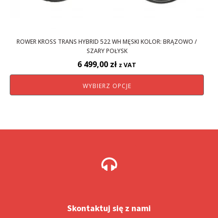
produktu
ROWER KROSS TRANS HYBRID 522 WH MĘSKI KOLOR: BRĄZOWO /
SZARY POŁYSK
6 499,00
zł
z VAT
WYBIERZ OPCJE
Skontaktuj się z nami