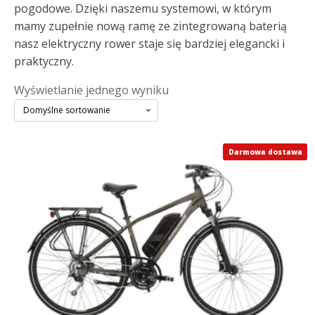
pogodowe. Dzięki naszemu systemowi, w którym
mamy zupełnie nową ramę ze zintegrowaną baterią
nasz elektryczny rower staje się bardziej elegancki i
praktyczny.
Wyświetlanie jednego wyniku
Ten
Darmowa dostawa
produkt
ma
wiele
wariantów.
Opcje
można
wybrać
na
stronie