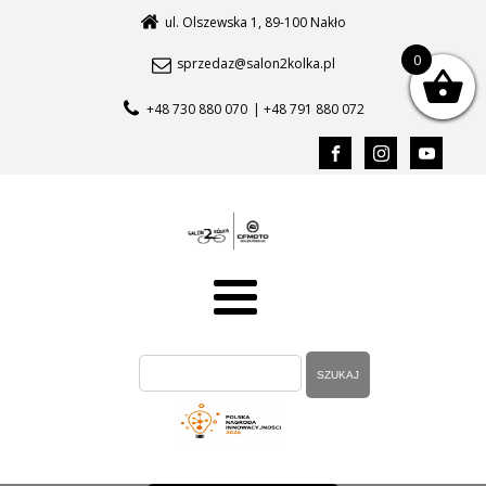
ul. Olszewska 1, 89-100 Nakło
0
sprzedaz@salon2kolka.pl
+48 730 880 070
| +48 791 880 072