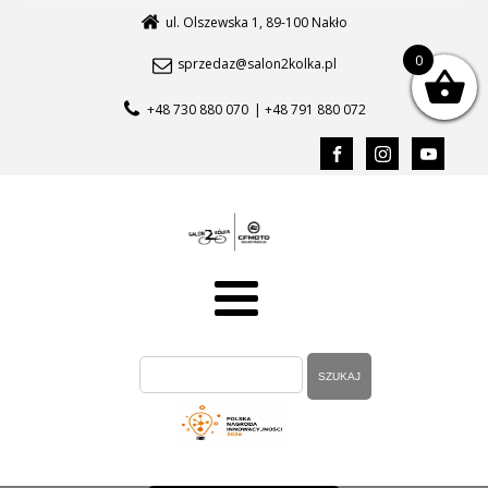
ul. Olszewska 1, 89-100 Nakło
0
sprzedaz@salon2kolka.pl
+48 730 880 070
| +48 791 880 072