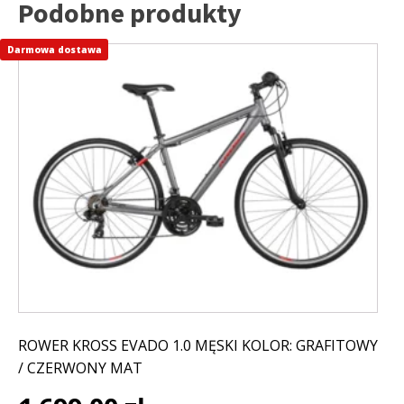
Podobne produkty
Darmowa dostawa
Ten
produkt
ma
wiele
wariantów.
Opcje
można
wybrać
na
stronie
produktu
ROWER KROSS EVADO 1.0 MĘSKI KOLOR: GRAFITOWY
/ CZERWONY MAT