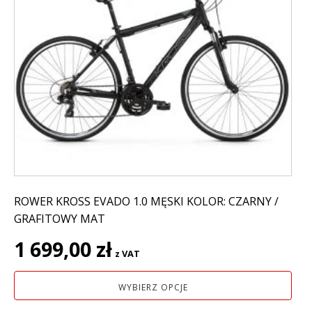
ma
wiele
wariantów.
Opcje
można
wybrać
na
stronie
produktu
ROWER KROSS EVADO 1.0 MĘSKI KOLOR: CZARNY /
GRAFITOWY MAT
1 699,00
zł
z VAT
WYBIERZ OPCJE