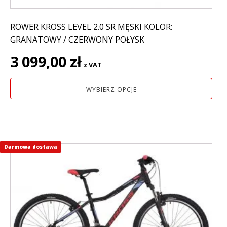
ROWER KROSS LEVEL 2.0 SR MĘSKI KOLOR:
GRANATOWY / CZERWONY POŁYSK
3 099,00
zł
z VAT
WYBIERZ OPCJE
Darmowa dostawa
Ten
produkt
ma
wiele
wariantów.
Opcje
można