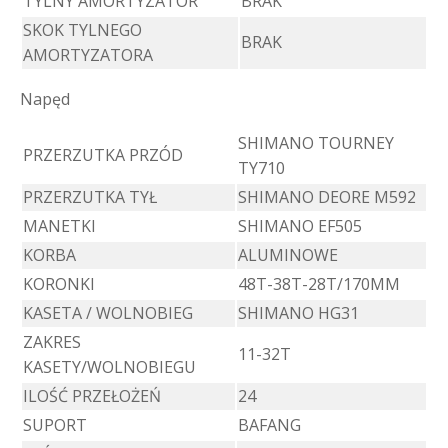
TYLNY AMORTYZATOR
BRAK
SKOK TYLNEGO
BRAK
AMORTYZATORA
Napęd
SHIMANO TOURNEY
PRZERZUTKA PRZÓD
TY710
PRZERZUTKA TYŁ
SHIMANO DEORE M592
MANETKI
SHIMANO EF505
KORBA
ALUMINOWE
KORONKI
48T-38T-28T/170MM
KASETA / WOLNOBIEG
SHIMANO HG31
ZAKRES
11-32T
KASETY/WOLNOBIEGU
ILOŚĆ PRZEŁOŻEŃ
24
SUPORT
BAFANG