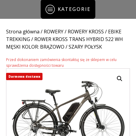
KATEGORIE
Strona główna
/
ROWERY
/
ROWERY KROSS
/
EBIKE
TREKKING
/ ROWER KROSS TRANS HYBRID 522 WH
MĘSKI KOLOR: BRĄZOWO / SZARY POŁYSK
Przed dokonaniem zamówienia skontaktuj się ze sklepem w celu
sprawdzenia dostępności towaru
Darmowa dostawa