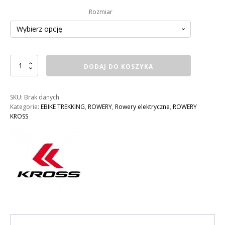
Rozmiar
ilość
DODAJ DO KOSZYKA
ROWER
KROSS
TRANS
SKU:
Brak danych
HYBRID
Kategorie:
EBIKE TREKKING
,
ROWERY
,
Rowery elektryczne
,
ROWERY
522
KROSS
WH
MĘSKI
KOLOR:
BRĄZOWO
/
SZARY
POŁYSK