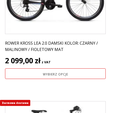
wybrać
na
stronie
produktu
ROWER KROSS LEA 2.0 DAMSKI KOLOR: CZARNY /
MALINOWY / FIOLETOWY MAT
2 099,00
zł
z VAT
WYBIERZ OPCJE
Darmowa dostawa
Ten
produkt