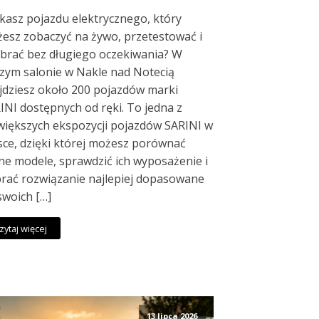
kasz pojazdu elektrycznego, który
esz zobaczyć na żywo, przetestować i
brać bez długiego oczekiwania? W
zym salonie w Nakle nad Notecią
jdziesz około 200 pojazdów marki
INI dostępnych od ręki. To jedna z
większych ekspozycji pojazdów SARINI w
sce, dzięki której możesz porównać
ne modele, sprawdzić ich wyposażenie i
rać rozwiązanie najlepiej dopasowane
swoich […]
zytaj więcej
13 lipca 2026