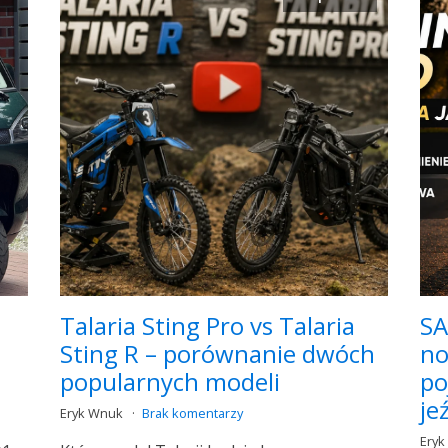
Talaria Sting Pro vs Talaria
SA
Sting R – porównanie dwóch
no
popularnych modeli
po
je
Eryk Wnuk
Brak komentarzy
Ery