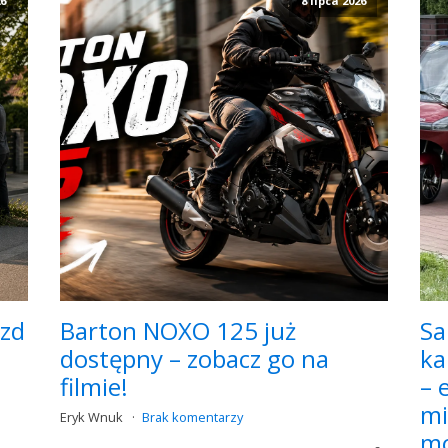
26
8 lipca 2026
azd
Barton NOXO 125 już
Sa
dostępny – zobacz go na
ka
filmie!
– 
mi
Eryk Wnuk
Brak komentarzy
mo