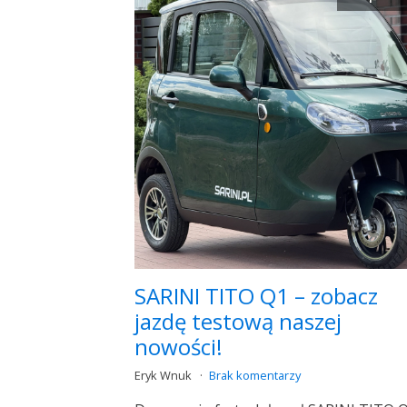
SARINI TITO Q1 – zobacz
jazdę testową naszej
nowości!
Eryk Wnuk
Brak komentarzy