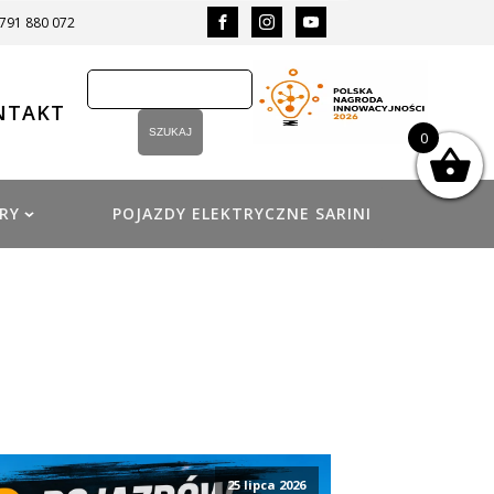
 791 880 072
NTAKT
0
RY
POJAZDY ELEKTRYCZNE SARINI
25 lipca 2026