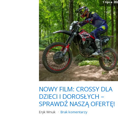
1 lipca 20
NOWY FILM: CROSSY DLA
DZIECI I DOROSŁYCH –
SPRAWDŹ NASZĄ OFERTĘ!
Eryk Wnuk
Brak komentarzy