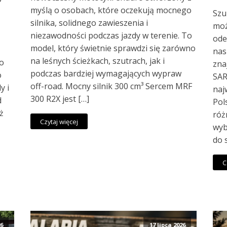
myślą o osobach, które oczekują mocnego
Szu
silnika, solidnego zawieszenia i
moż
niezawodności podczas jazdy w terenie. To
ode
model, który świetnie sprawdzi się zarówno
nas
na leśnych ścieżkach, szutrach, jak i
go
zna
podczas bardziej wymagających wypraw
o
SAR
off-road. Mocny silnik 300 cm³ Sercem MRF
y i
naj
300 R2X jest […]
d
Pol
ż
róż
Czytaj więcej
wyb
do 
C
26
17 lipca 2026