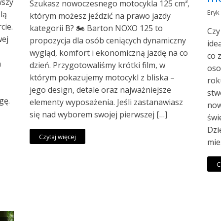
wszy
Szukasz nowoczesnego motocykla 125 cm³,
Ery
lą
którym możesz jeździć na prawo jazdy
cie.
kategorii B? 🏍️ Barton NOXO 125 to
Czy
wej
propozycja dla osób ceniących dynamiczny
ide
wygląd, komfort i ekonomiczną jazdę na co
co 
a
dzień. Przygotowaliśmy krótki film, w
oso
którym pokazujemy motocykl z bliska –
rok
jego design, detale oraz najważniejsze
stw
gę.
elementy wyposażenia. Jeśli zastanawiasz
now
się nad wyborem swojej pierwszej […]
świ
Dzi
Czytaj więcej
mie
C