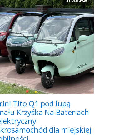
2 lipca 2026
rini Tito Q1 pod lupą
nału Krzyśka Na Bateriach
elektryczny
krosamochód dla miejskiej
bilności