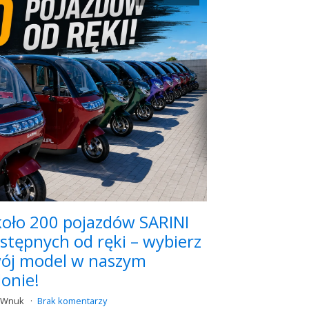
oło 200 pojazdów SARINI
stępnych od ręki – wybierz
ój model w naszym
lonie!
k Wnuk
Brak komentarzy