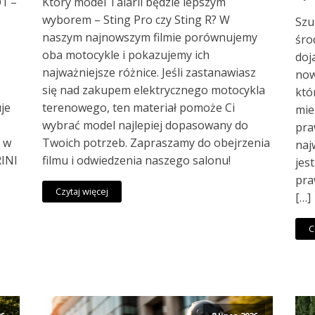
Q1 –
Który model Talarii będzie lepszym
wyborem – Sting Pro czy Sting R? W
Szu
,
naszym najnowszym filmie porównujemy
śro
oba motocykle i pokazujemy ich
doj
najważniejsze różnice. Jeśli zastanawiasz
now
się nad zakupem elektrycznego motocykla
któ
je
terenowego, ten materiał pomoże Ci
mie
wybrać model najlepiej dopasowany do
pra
, w
Twoich potrzeb. Zapraszamy do obejrzenia
naj
RINI
filmu i odwiedzenia naszego salonu!
jes
pra
Czytaj więcej
[…]
C