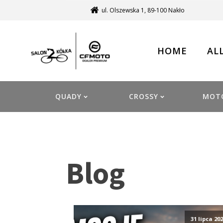
ul. Olszewska 1, 89-100 Nakło
HOME
AL
QUADY
CROSSY
MOT
Blog
31 lipca 20