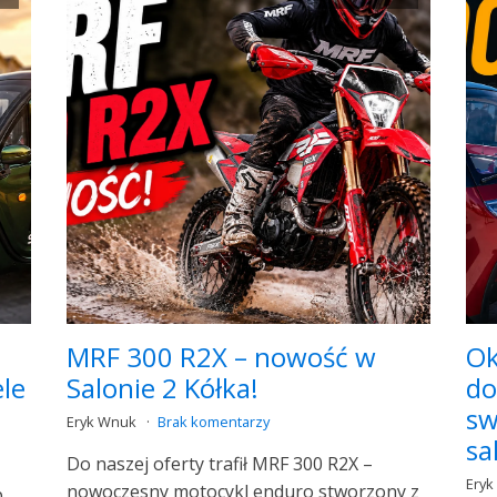
MRF 300 R2X – nowość w
Ok
le
Salonie 2 Kółka!
do
sw
Eryk Wnuk
Brak komentarzy
sa
Do naszej oferty trafił MRF 300 R2X –
Ery
nowoczesny motocykl enduro stworzony z
p