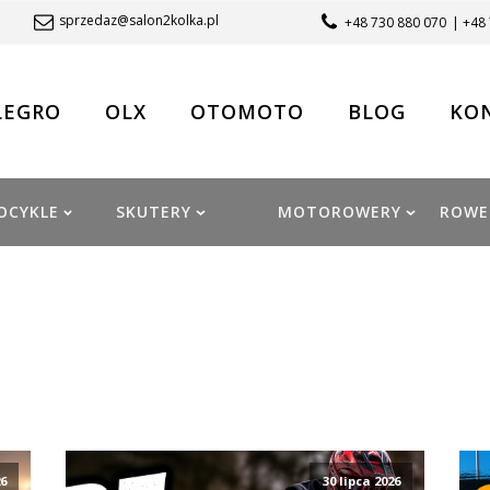
sprzedaz@salon2kolka.pl
+48 730 880 070
| +48
LEGRO
OLX
OTOMOTO
BLOG
KO
OCYKLE
SKUTERY
MOTOROWERY
ROWE
26
30 lipca 2026