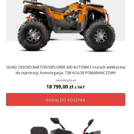
QUAD 292CM3 BARTON EXPLORER 300 AUTOMAT rozruch elektryczny
do rejestracji, homologacja: T3B KOLOR POMARAŃCZOWY
18 999,00
zł
Pierwotna
Aktualna
18 799,00
zł
z VAT
cena
cena
DODAJ DO KOSZYKA
wynosiła:
wynosi:
18
18
999,00 zł.
799,00 zł.