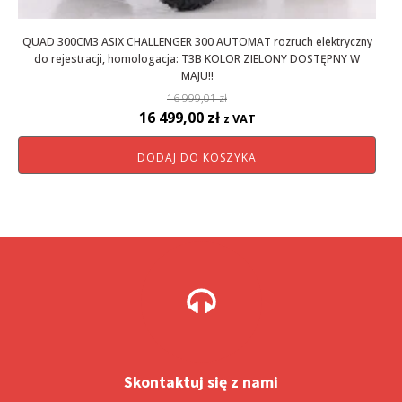
QUAD 300CM3 ASIX CHALLENGER 300 AUTOMAT rozruch elektryczny
do rejestracji, homologacja: T3B KOLOR ZIELONY DOSTĘPNY W
MAJU!!
16 999,01
zł
Pierwotna
Aktualna
16 499,00
zł
z VAT
cena
cena
DODAJ DO KOSZYKA
wynosiła:
wynosi:
16
16
999,01 zł.
499,00 zł.
Skontaktuj się z nami