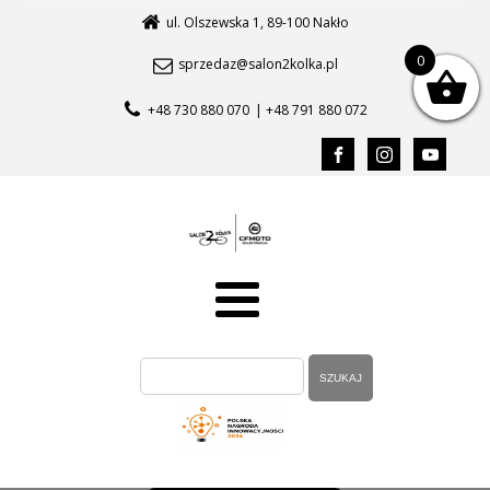
ul. Olszewska 1, 89-100 Nakło
0
sprzedaz@salon2kolka.pl
+48 730 880 070
| +48 791 880 072