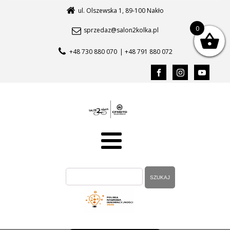
ul. Olszewska 1, 89-100 Nakło
0
sprzedaz@salon2kolka.pl
+48 730 880 070
| +48 791 880 072