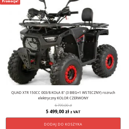
Promocja!
QUAD XTR 150CC 003/8 KOŁA 8" (3 BIEG+1 WSTECZNY) rozruch
elektryczny KOLOR CZERWONY
6 799,00
zł
Pierwotna
Aktualna
5 499,00
zł
z VAT
cena
cena
DODAJ DO KOSZYKA
wynosiła:
wynosi: