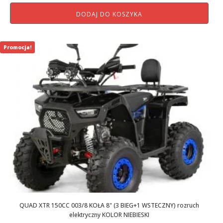
cena
cena
DODAJ DO KOSZYKA
wynosiła:
wynosi:
6
5
799,00 zł.
499,00 zł.
Promocja!
QUAD XTR 150CC 003/8 KOŁA 8" (3 BIEG+1 WSTECZNY) rozruch
elektryczny KOLOR NIEBIESKI