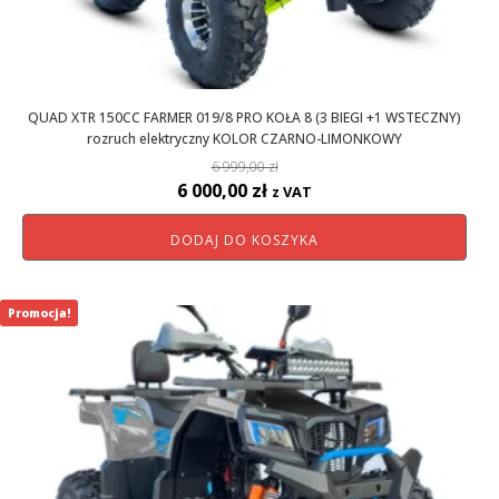
QUAD XTR 150CC FARMER 019/8 PRO KOŁA 8 (3 BIEGI +1 WSTECZNY)
rozruch elektryczny KOLOR CZARNO-LIMONKOWY
6 999,00
zł
Pierwotna
Aktualna
6 000,00
zł
z VAT
cena
cena
DODAJ DO KOSZYKA
wynosiła:
wynosi:
6
6
999,00 zł.
000,00 zł.
Promocja!