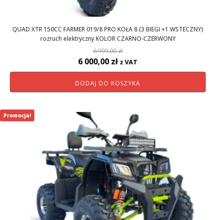
QUAD XTR 150CC FARMER 019/8 PRO KOŁA 8 (3 BIEGI +1 WSTECZNY)
rozruch elektryczny KOLOR CZARNO-CZERWONY
6 999,00
zł
Pierwotna
Aktualna
6 000,00
zł
z VAT
cena
cena
DODAJ DO KOSZYKA
wynosiła:
wynosi:
6
6
999,00 zł.
000,00 zł.
Promocja!