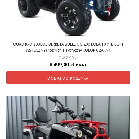
QUAD KXD 200CM3 BERRETA BULLDOG 200 KOŁA 10 (1 BIEG+1
WSTECZNY) rozruch elektryczny KOLOR CZARNY
9 498,99
zł
Pierwotna
Aktualna
8 499,00
zł
z VAT
cena
cena
DODAJ DO KOSZYKA
wynosiła:
wynosi:
9
8
498,99 zł.
499,00 zł.