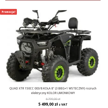
6
5
799,00 zł.
499,00 zł.
Promocja!
QUAD XTR 150CC 003/8 KOŁA 8" (3 BIEG+1 WSTECZNY) rozruch
elektryczny KOLOR LIMONKOWY
6 799,00
zł
Pierwotna
Aktualna
5 499,00
zł
z VAT