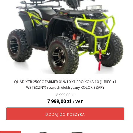
QUAD XTR 250CC FARMER 019/10 X1 PRO KOŁA 10 (1 BIEG +1
WSTECZNY) rozruch elektryczny KOLOR SZARY
8 999,00
zł
Pierwotna
Aktualna
7 999,00
zł
z VAT
cena
cena
DODAJ DO KOSZYKA
wynosiła:
wynosi:
8
7
999,00 zł.
999,00 zł.