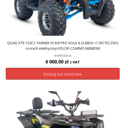
QUAD XTR 150CC FARMER 019/8 PRO KOŁA 8 (3 BIEGI +1 WSTECZNY)
rozruch elektryczny KOLOR CZARNO-NIEBIESKI
6 999,00
zł
Pierwotna
Aktualna
6 000,00
zł
z VAT
cena
cena
DODAJ DO KOSZYKA
wynosiła:
wynosi:
6
6
999,00 zł.
000,00 zł.