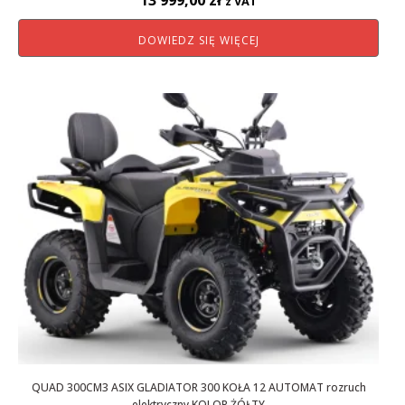
13 999,00
zł
z VAT
DOWIEDZ SIĘ WIĘCEJ
QUAD 300CM3 ASIX GLADIATOR 300 KOŁA 12 AUTOMAT rozruch
elektryczny KOLOR ŻÓŁTY