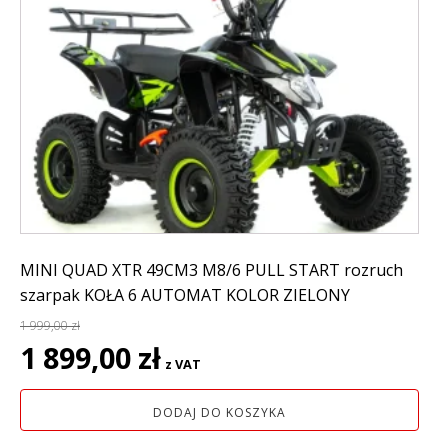
MINI QUAD XTR 49CM3 M8/6 PULL START rozruch
szarpak KOŁA 6 AUTOMAT KOLOR ZIELONY
1 999,00
zł
Pierwotna
Aktualna
1 899,00
zł
z VAT
cena
cena
wynosiła:
wynosi:
DODAJ DO KOSZYKA
1
1
999,00 zł.
899,00 zł.