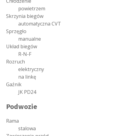
Chłodzenie
powietrzem
Skrzynia biegów
automatyczna CVT
Sprzęgło
manualne
Układ biegów
R-N-F
Rozruch
elektryczny
na linkę
Gaźnik
JK PD24
Podwozie
Rama
stalowa
Zawieszenie przód