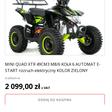
MINI QUAD XTR 49CM3 M8/6 KOŁA 6 AUTOMAT E-
START rozruch elektryczny KOLOR ZIELONY
2 299,01
zł
Pierwotna
Aktualna
2 099,00
zł
z VAT
cena
cena
wynosiła:
wynosi:
DODAJ DO KOSZYKA
2
2
299,01 zł.
099,00 zł.