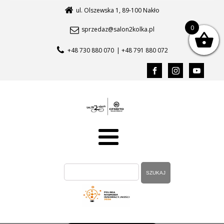
ul. Olszewska 1, 89-100 Nakło
0
sprzedaz@salon2kolka.pl
+48 730 880 070
| +48 791 880 072