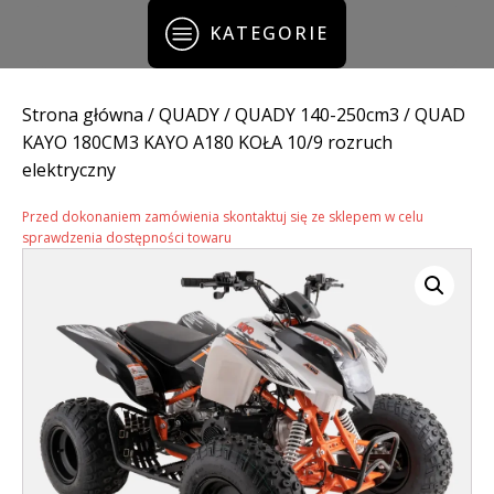
KATEGORIE
Strona główna
/
QUADY
/
QUADY 140-250cm3
/ QUAD
KAYO 180CM3 KAYO A180 KOŁA 10/9 rozruch
elektryczny
Przed dokonaniem zamówienia skontaktuj się ze sklepem w celu
sprawdzenia dostępności towaru