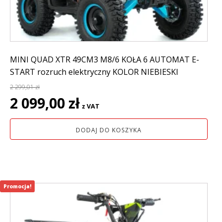
MINI QUAD XTR 49CM3 M8/6 KOŁA 6 AUTOMAT E-
START rozruch elektryczny KOLOR NIEBIESKI
2 299,01
zł
Pierwotna
Aktualna
2 099,00
zł
z VAT
cena
cena
wynosiła:
wynosi:
DODAJ DO KOSZYKA
2
2
299,01 zł.
099,00 zł.
Promocja!