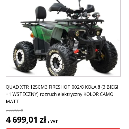
QUAD XTR 125CM3 FIRESHOT 002/8 KOŁA 8 (3 BIEGI
+1 WSTECZNY) rozruch elektryczny KOLOR CAMO
MATT
5 399,00
zł
Pierwotna
Aktualna
4 699,01
zł
z VAT
cena
cena