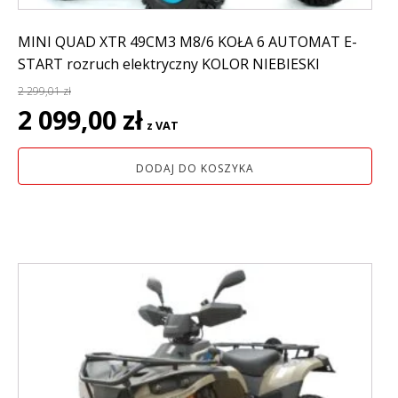
MINI QUAD XTR 49CM3 M8/6 KOŁA 6 AUTOMAT E-
START rozruch elektryczny KOLOR NIEBIESKI
2 299,01
zł
Pierwotna
Aktualna
2 099,00
zł
z VAT
cena
cena
wynosiła:
wynosi:
DODAJ DO KOSZYKA
2
2
299,01 zł.
099,00 zł.