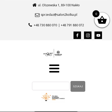
ul. Olszewska 1, 89-100 Nakło
0
sprzedaz@salon2kolka.pl
+48 730 880 070
| +48 791 880 072