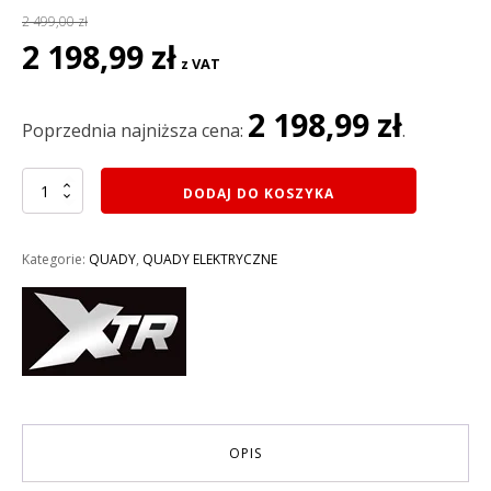
2 499,00
zł
Pierwotna
Aktualna
2 198,99
zł
z VAT
cena
cena
wynosiła:
wynosi:
2 198,99
zł
2
2
Poprzednia najniższa cena:
.
499,00 zł.
198,99 zł.
ilość
DODAJ DO KOSZYKA
MINI
QUAD
XTR
Kategorie:
QUADY
,
QUADY ELEKTRYCZNE
M8/6
ELEKTRYCZNY
800W
KOŁA
6
AUTOMAT
KOLOR
NIEBIESKI
OPIS