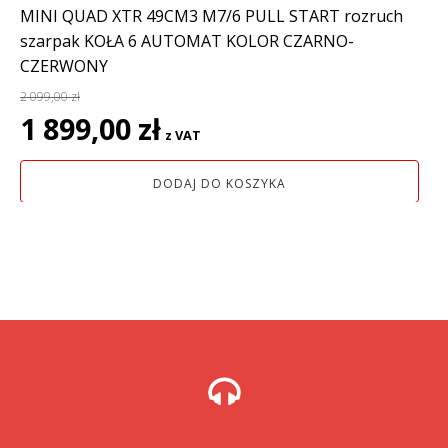
MINI QUAD XTR 49CM3 M7/6 PULL START rozruch
szarpak KOŁA 6 AUTOMAT KOLOR CZARNO-
CZERWONY
2 099,00
zł
Pierwotna
Aktualna
1 899,00
zł
z VAT
cena
cena
wynosiła:
wynosi:
DODAJ DO KOSZYKA
2
1
099,00 zł.
899,00 zł.