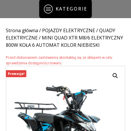
KATEGORIE
Strona główna
/
POJAZDY ELEKTRYCZNE
/
QUADY
ELEKTRYCZNE
/ MINI QUAD XTR M8/6 ELEKTRYCZNY
800W KOŁA 6 AUTOMAT KOLOR NIEBIESKI
Przed dokonaniem zamówienia skontaktuj się ze sklepem w celu
sprawdzenia dostępności towaru
Promocja!