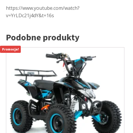
https://www.youtube.com/watch?
v=YrLDc21j4dY&t=16s
Podobne produkty
Promocja!