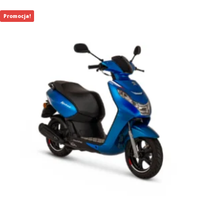
990,00 zł.
790,01 zł.
Promocja!