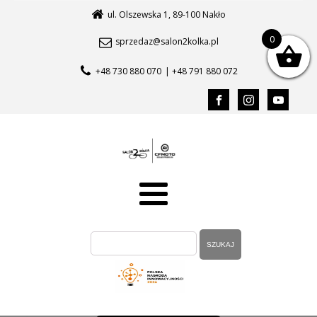
ul. Olszewska 1, 89-100 Nakło
0
sprzedaz@salon2kolka.pl
+48 730 880 070
| +48 791 880 072