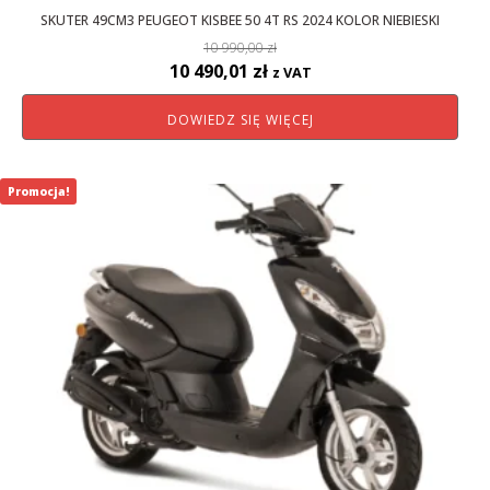
SKUTER 49CM3 PEUGEOT KISBEE 50 4T RS 2024 KOLOR NIEBIESKI
10 990,00
zł
Pierwotna
Aktualna
10 490,01
zł
z VAT
cena
cena
DOWIEDZ SIĘ WIĘCEJ
wynosiła:
wynosi:
10
10
990,00 zł.
490,01 zł.
Promocja!