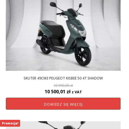
SKUTER 49CM3 PEUGEOT KISBEE 50 4T SHADOW
10 990,00
zł
Pierwotna
Aktualna
10 500,01
zł
z VAT
cena
cena
DOWIEDZ SIĘ WIĘCEJ
wynosiła:
wynosi:
10
10
990,00 zł.
500,01 zł.
Promocja!