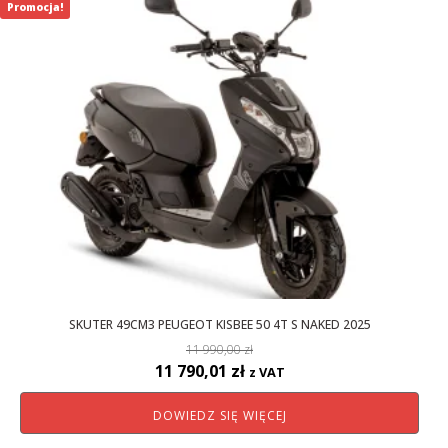
Promocja!
SKUTER 49CM3 PEUGEOT KISBEE 50 4T S NAKED 2025
11 990,00
zł
Pierwotna
Aktualna
11 790,01
zł
z VAT
cena
cena
DOWIEDZ SIĘ WIĘCEJ
wynosiła:
wynosi:
11
11