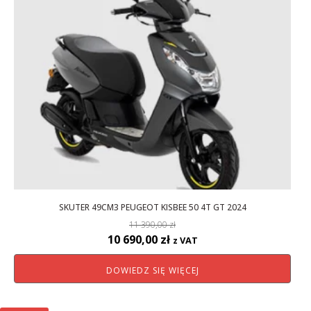
SKUTER 49CM3 PEUGEOT KISBEE 50 4T GT 2024
11 390,00
zł
Pierwotna
Aktualna
10 690,00
zł
z VAT
cena
cena
DOWIEDZ SIĘ WIĘCEJ
wynosiła:
wynosi:
11
10
390,00 zł.
690,00 zł.