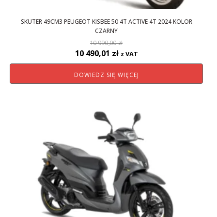
SKUTER 49CM3 PEUGEOT KISBEE 50 4T ACTIVE 4T 2024 KOLOR
CZARNY
10 990,00
zł
Pierwotna
Aktualna
10 490,01
zł
z VAT
cena
cena
DOWIEDZ SIĘ WIĘCEJ
wynosiła:
wynosi:
10
10
990,00 zł.
490,01 zł.