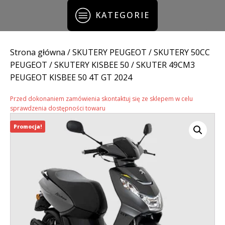
KATEGORIE
Strona główna
/
SKUTERY PEUGEOT
/
SKUTERY 50CC
PEUGEOT
/
SKUTERY KISBEE 50
/ SKUTER 49CM3
PEUGEOT KISBEE 50 4T GT 2024
Przed dokonaniem zamówienia skontaktuj się ze sklepem w celu
sprawdzenia dostępności towaru
Promocja!