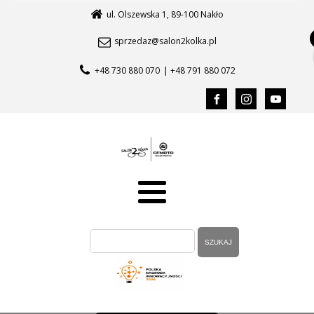
ul. Olszewska 1, 89-100 Nakło
sprzedaz@salon2kolka.pl
+48 730 880 070
| +48 791 880 072