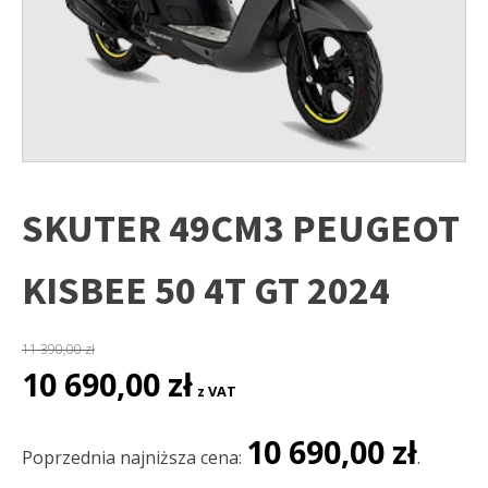
SKUTER 49CM3 PEUGEOT
KISBEE 50 4T GT 2024
11 390,00
zł
Pierwotna
Aktualna
10 690,00
zł
z VAT
cena
cena
wynosiła:
wynosi:
10 690,00
zł
11
10
Poprzednia najniższa cena:
.
390,00 zł.
690,00 zł.