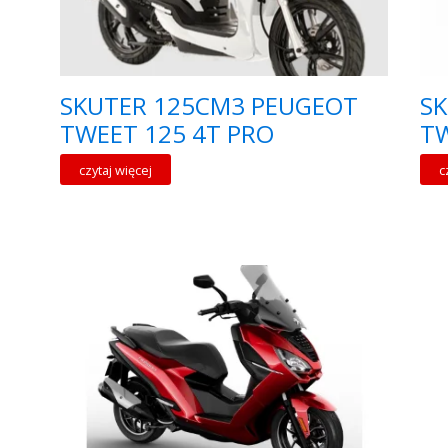
SKUTER 125CM3 PEUGEOT
S
TWEET 125 4T PRO
TW
czytaj więcej
c