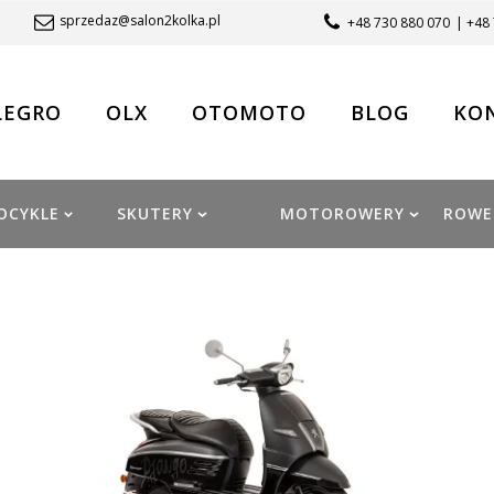
sprzedaz@salon2kolka.pl
+48 730 880 070
| +48
LEGRO
OLX
OTOMOTO
BLOG
KO
OCYKLE
SKUTERY
MOTOROWERY
ROWE