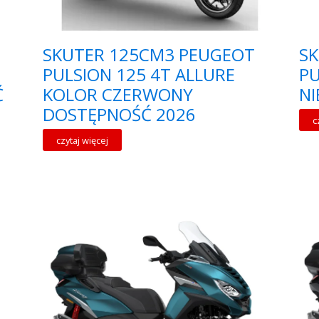
SKUTER 125CM3 PEUGEOT
S
PULSION 125 4T ALLURE
PU
Ć
KOLOR CZERWONY
NI
DOSTĘPNOŚĆ 2026
c
czytaj więcej