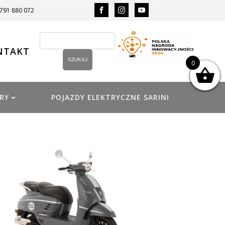
 791 880 072
NTAKT
0
RY
POJAZDY ELEKTRYCZNE SARINI