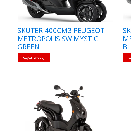
SKUTER 400CM3 PEUGEOT
S
R
METROPOLIS SW MYSTIC
ME
GREEN
B
czytaj więcej
c