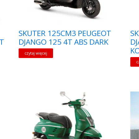
SKUTER 125CM3 PEUGEOT
S
T
DJANGO 125 4T ABS DARK
DJ
KO
czytaj więcej
c