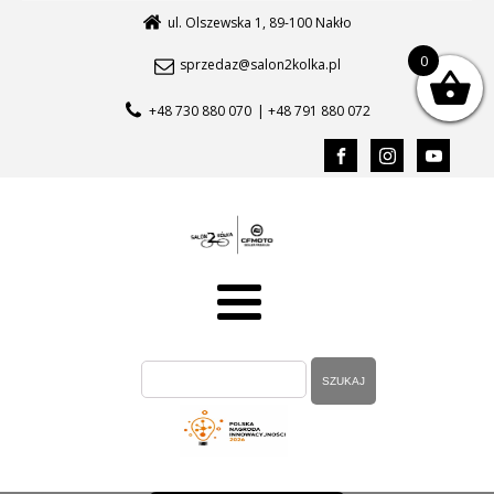
ul. Olszewska 1, 89-100 Nakło
0
sprzedaz@salon2kolka.pl
+48 730 880 070
| +48 791 880 072