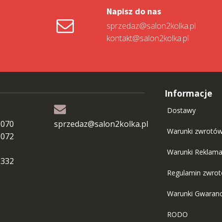
Napisz do nas
sprzedaz@salon2kolka.pl
kontakt@salon2kolka.pl
Informacje
Dostawy
 070
sprzedaz@salon2kolka.pl
Warunki zwrotó
 072
Warunki Reklama
 332
Regulamin zwro
Warunki Gwaranc
RODO