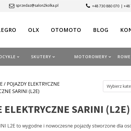
sprzedaz@salon2kolka.pl
+48 730 880 070
| +48
LEGRO
OLX
OTOMOTO
BLOG
KO
OCYKLE
SKUTERY
MOTOROWERY
ROWE
E
/
POJAZDY ELEKTRYCZNE
Wybierz kate
ZNE SARINI (L2E)
ELEKTRYCZNE SARINI (L2E)
INI L2E to wygodne i nowoczesne pojazdy stworzone dla osó