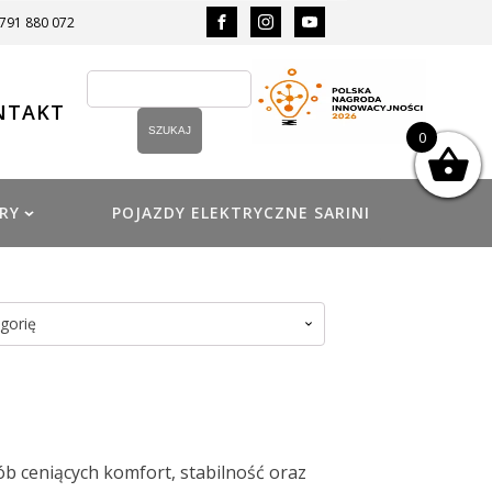
 791 880 072
NTAKT
0
RY
POJAZDY ELEKTRYCZNE SARINI
gorię
b ceniących komfort, stabilność oraz