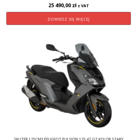
25 490,00
zł
z VAT
DOWIEDZ SIĘ WIĘCEJ
SKUTER 125CM3 PEUGEOT PULSION 125 4T GT KOLOR SZARY