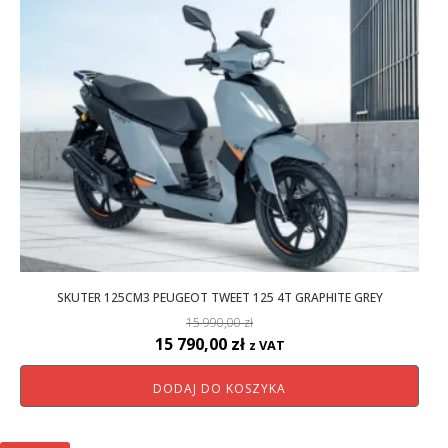
SKUTER 125CM3 PEUGEOT TWEET 125 4T GRAPHITE GREY
15 990,00
zł
Pierwotna
Aktualna
15 790,00
zł
z VAT
cena
cena
DODAJ DO KOSZYKA
wynosiła:
wynosi:
15
15
990,00 zł.
790,00 zł.