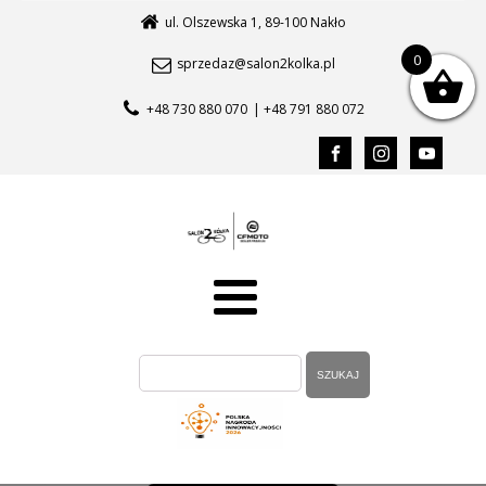
ul. Olszewska 1, 89-100 Nakło
0
sprzedaz@salon2kolka.pl
+48 730 880 070
| +48 791 880 072