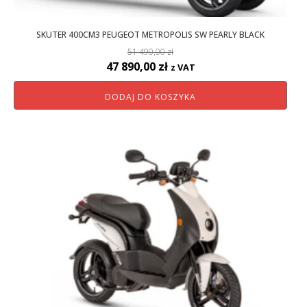
SKUTER 400CM3 PEUGEOT METROPOLIS SW PEARLY BLACK
51 490,00
zł
Pierwotna
Aktualna
47 890,00
zł
z VAT
cena
cena
DODAJ DO KOSZYKA
wynosiła:
wynosi:
51
47
490,00 zł.
890,00 zł.