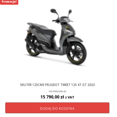
Promocja!
SKUTER 125CM3 PEUGEOT TWEET 125 4T GT 2023
15 990,00
zł
Pierwotna
Aktualna
15 790,00
zł
z VAT
cena
cena
DODAJ DO KOSZYKA
wynosiła:
wynosi:
15
15