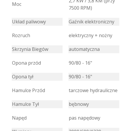
2,7 KW / 3,8 KM (przy
Moc
7500 RPM)
Układ paliwowy
Gaźnik elektroniczny
Rozruch
elektryczny + nożny
Skrzynia Biegów
automatyczna
Opona przód
90/80 - 16"
Opona tył
90/80 - 16"
Hamulce Przód
tarczowe hydrauliczne
Hamulce Tył
bębnowy
Napęd
pas napędowy