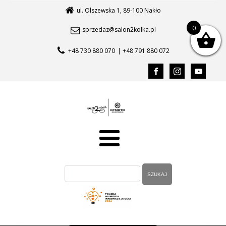
ul. Olszewska 1, 89-100 Nakło
0
sprzedaz@salon2kolka.pl
+48 730 880 070
| +48 791 880 072