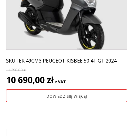
SKUTER 49CM3 PEUGEOT KISBEE 50 4T GT 2024
11 390,00
zł
Pierwotna
Aktualna
10 690,00
zł
z VAT
cena
cena
wynosiła:
wynosi:
DOWIEDZ SIĘ WIĘCEJ
11
10
390,00 zł.
690,00 zł.