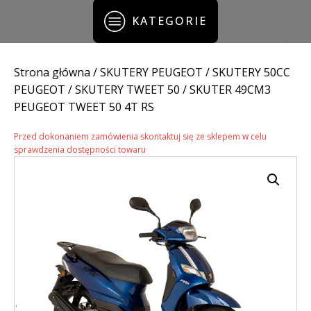
KATEGORIE
Strona główna
/
SKUTERY PEUGEOT
/
SKUTERY 50CC
PEUGEOT
/
SKUTERY TWEET 50
/ SKUTER 49CM3
PEUGEOT TWEET 50 4T RS
Przed dokonaniem zamówienia skontaktuj się ze sklepem w celu
sprawdzenia dostępności towaru