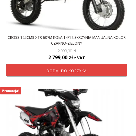
CROSS 125CM3 XTR 607M KOŁA 14/12 SKRZYNIA MANUALNA KOLOR
CZARNO-ZIELONY
2 999,00
zł
Pierwotna
Aktualna
2 799,00
zł
z VAT
cena
cena
DODAJ DO KOSZYKA
wynosiła:
wynosi:
2
2
999,00 zł.
799,00 zł.
Promocja!