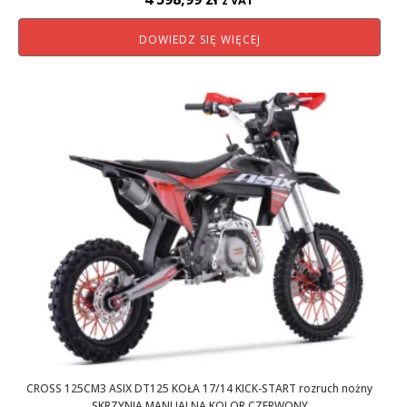
z VAT
DOWIEDZ SIĘ WIĘCEJ
CROSS 125CM3 ASIX DT125 KOŁA 17/14 KICK-START rozruch nożny
SKRZYNIA MANUALNA KOLOR CZERWONY