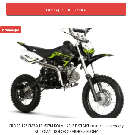
cena
cena
DODAJ DO KOSZYKA
wynosiła:
wynosi:
3
2
199,00 zł.
999,00 zł.
Promocja!
CROSS 125CM3 XTR 607M KOŁA 14/12 E-START rozruch elektryczny
AUTOMAT KOLOR CZARNO-ZIELONY