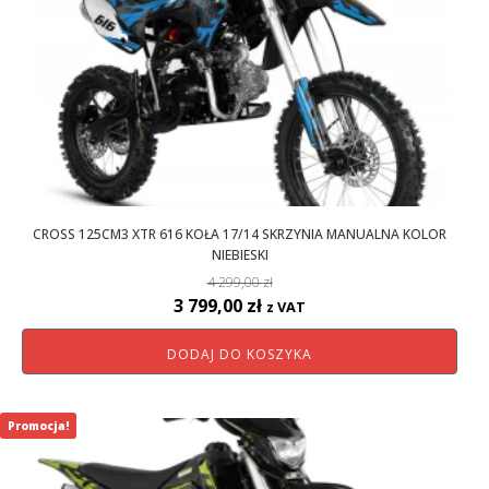
CROSS 125CM3 XTR 616 KOŁA 17/14 SKRZYNIA MANUALNA KOLOR
NIEBIESKI
4 299,00
zł
Pierwotna
Aktualna
3 799,00
zł
z VAT
cena
cena
DODAJ DO KOSZYKA
wynosiła:
wynosi:
4
3
299,00 zł.
799,00 zł.
Promocja!