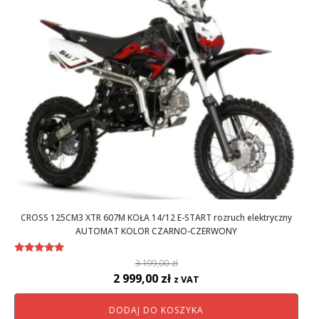
CROSS 125CM3 XTR 607M KOŁA 14/12 E-START rozruch elektryczny
AUTOMAT KOLOR CZARNO-CZERWONY
Oceniono
3 199,00
zł
5.00
Pierwotna
Aktualna
2 999,00
zł
z VAT
na 5
cena
cena
DODAJ DO KOSZYKA
wynosiła:
wynosi: