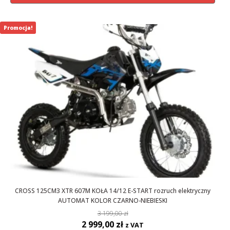
3
2
199,00 zł.
999,00 zł.
Promocja!
CROSS 125CM3 XTR 607M KOŁA 14/12 E-START rozruch elektryczny
AUTOMAT KOLOR CZARNO-NIEBIESKI
3 199,00
zł
Pierwotna
Aktualna
2 999,00
zł
z VAT