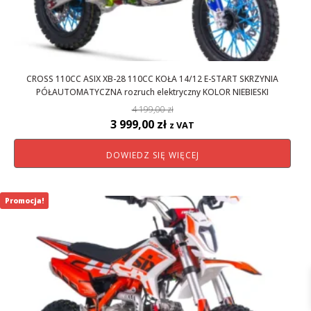
CROSS 110CC ASIX XB-28 110CC KOŁA 14/12 E-START SKRZYNIA
PÓŁAUTOMATYCZNA rozruch elektryczny KOLOR NIEBIESKI
4 199,00
zł
Pierwotna
Aktualna
3 999,00
zł
z VAT
cena
cena
DOWIEDZ SIĘ WIĘCEJ
wynosiła:
wynosi:
4
3
199,00 zł.
999,00 zł.
Promocja!