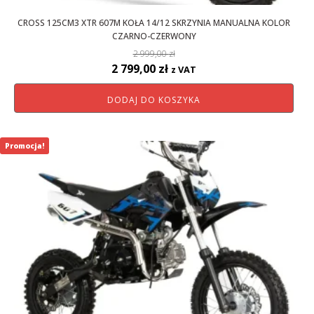
CROSS 125CM3 XTR 607M KOŁA 14/12 SKRZYNIA MANUALNA KOLOR
CZARNO-CZERWONY
2 999,00
zł
Pierwotna
Aktualna
2 799,00
zł
z VAT
cena
cena
DODAJ DO KOSZYKA
wynosiła:
wynosi:
2
2
999,00 zł.
799,00 zł.
Promocja!