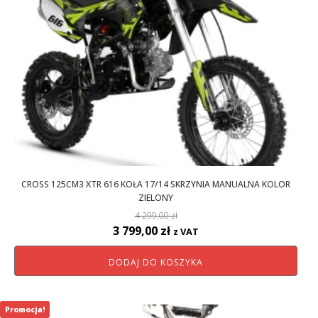
CROSS 125CM3 XTR 616 KOŁA 17/14 SKRZYNIA MANUALNA KOLOR
ZIELONY
4 299,00
zł
Pierwotna
Aktualna
3 799,00
zł
z VAT
cena
cena
DODAJ DO KOSZYKA
wynosiła:
wynosi:
4
3
299,00 zł.
799,00 zł.
Promocja!