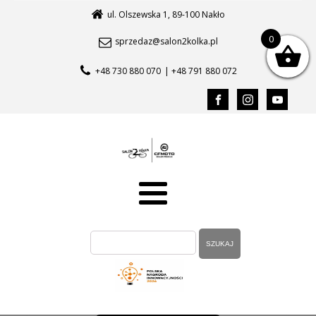
ul. Olszewska 1, 89-100 Nakło
0
sprzedaz@salon2kolka.pl
+48 730 880 070
| +48 791 880 072