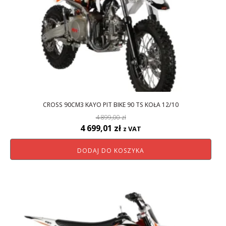
CROSS 90CM3 KAYO PIT BIKE 90 TS KOŁA 12/10
4 899,00
zł
Pierwotna
Aktualna
4 699,01
zł
z VAT
cena
cena
DODAJ DO KOSZYKA
wynosiła:
wynosi:
4
4
899,00 zł.
699,01 zł.