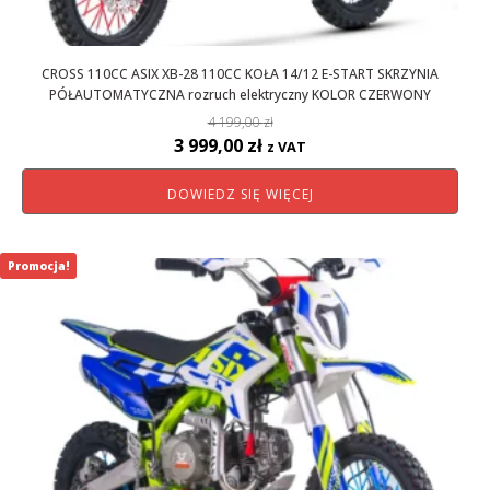
CROSS 110CC ASIX XB-28 110CC KOŁA 14/12 E-START SKRZYNIA
PÓŁAUTOMATYCZNA rozruch elektryczny KOLOR CZERWONY
4 199,00
zł
Pierwotna
Aktualna
3 999,00
zł
z VAT
cena
cena
DOWIEDZ SIĘ WIĘCEJ
wynosiła:
wynosi:
4
3
199,00 zł.
999,00 zł.
Promocja!