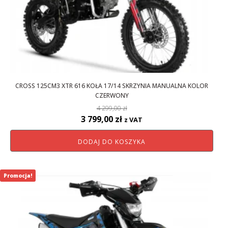
CROSS 125CM3 XTR 616 KOŁA 17/14 SKRZYNIA MANUALNA KOLOR
CZERWONY
4 299,00
zł
Pierwotna
Aktualna
3 799,00
zł
z VAT
cena
cena
DODAJ DO KOSZYKA
wynosiła:
wynosi:
4
3
299,00 zł.
799,00 zł.
Promocja!