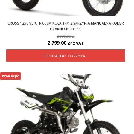
CROSS 125CM3 XTR 607M KOŁA 14/12 SKRZYNIA MANUALNA KOLOR
CZARNO-NIEBIESKI
2 999,00
zł
Pierwotna
Aktualna
2 799,00
zł
z VAT
cena
cena
DODAJ DO KOSZYKA
wynosiła:
wynosi:
2
2
999,00 zł.
799,00 zł.
Promocja!