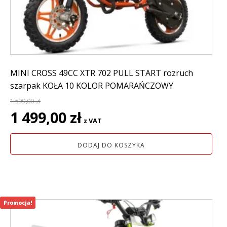
MINI CROSS 49CC XTR 702 PULL START rozruch
szarpak KOŁA 10 KOLOR POMARAŃCZOWY
1 599,00
zł
Pierwotna
Aktualna
1 499,00
zł
z VAT
cena
cena
wynosiła:
wynosi:
DODAJ DO KOSZYKA
1
1
599,00 zł.
499,00 zł.
Promocja!