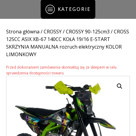
KATEGORIE
Strona główna
/
CROSSY
/
CROSSY 90-125cm3
/ CROSS
125CC ASIX XB-67 140CC KOŁA 19/16 E-START
SKRZYNIA MANUALNA rozruch elektryczny KOLOR
LIMONKOWY
Przed dokonaniem zamówienia skontaktuj się ze sklepem w celu
sprawdzenia dostępności towaru