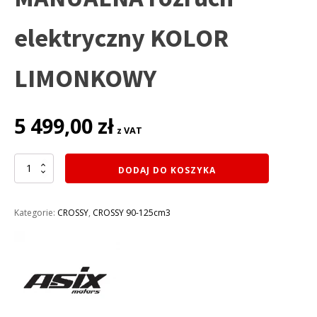
elektryczny KOLOR
LIMONKOWY
5 499,00
zł
z VAT
ilość
DODAJ DO KOSZYKA
CROSS
125CC
ASIX
Kategorie:
CROSSY
,
CROSSY 90-125cm3
XB-
67
140CC
KOŁA
19/16
E-
START
SKRZYNIA