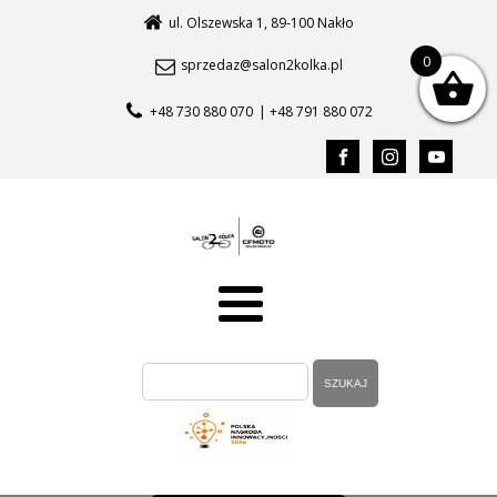
ul. Olszewska 1, 89-100 Nakło
0
sprzedaz@salon2kolka.pl
+48 730 880 070
| +48 791 880 072