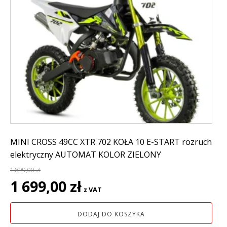
MINI CROSS 49CC XTR 702 KOŁA 10 E-START rozruch
elektryczny AUTOMAT KOLOR ZIELONY
1 899,00
zł
Pierwotna
Aktualna
1 699,00
zł
z VAT
cena
cena
wynosiła:
wynosi:
DODAJ DO KOSZYKA
1
1