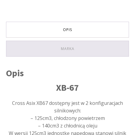
MANUALNA
rozruch
elektryczny
KOLOR
LIMONKOWY
OPIS
MARKA
Opis
XB-67
Cross Asix XB67 dostępny jest w 2 konfiguracjach
silnikowych:
– 125cm3, chłodzony powietrzem
– 140cm3 z chłodnicą oleju
W wersji 125cm3 jednostkę napędową stanowi silnik