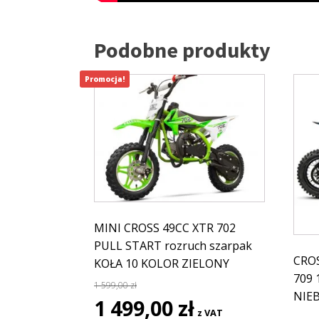
Podobne produkty
Promocja!
MINI CROSS 49CC XTR 702
PULL START rozruch szarpak
CROS
KOŁA 10 KOLOR ZIELONY
709 
1 599,00
zł
NIEB
Pierwotna
Aktualna
1 499,00
zł
z VAT
cena
cena