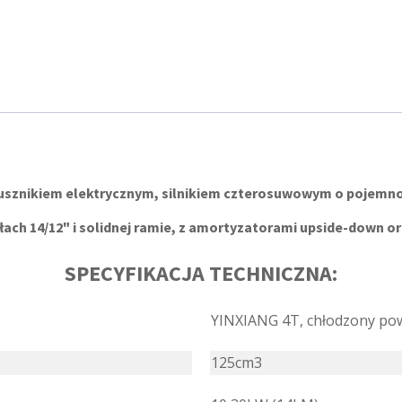
rusznikiem elektrycznym, silnikiem czterosuwowym o pojemnoś
łach 14/12" i solidnej ramie, z amortyzatorami upside-down or
SPECYFIKACJA TECHNICZNA:
YINXIANG 4T, chłodzony po
125cm3