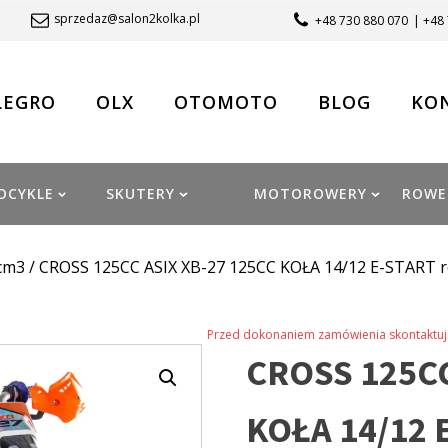
sprzedaz@salon2kolka.pl
+48 730 880 070
| +48
LEGRO
OLX
OTOMOTO
BLOG
KO
OCYKLE
SKUTERY
MOTOROWERY
ROWE
cm3
/ CROSS 125CC ASIX XB-27 125CC KOŁA 14/12 E-START
Przed dokonaniem zamówienia skontaktuj 
CROSS 125CC
KOŁA 14/12 