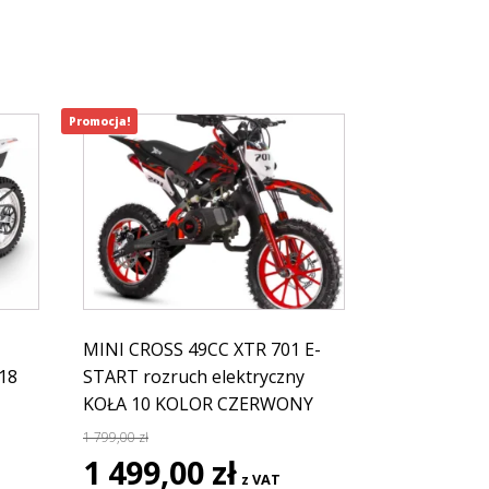
Promocja!
MINI CROSS 49CC XTR 701 E-
18
START rozruch elektryczny
KOŁA 10 KOLOR CZERWONY
na
1 799,00
zł
Pierwotna
Aktualna
1 499,00
zł
z VAT
cena
cena