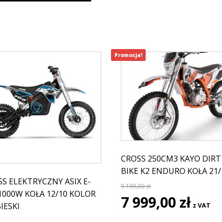
Promocja!
CROSS 250CM3 KAYO DIRT
BIKE K2 ENDURO KOŁA 21/
S ELEKTRYCZNY ASIX E-
9 199,00
zł
1000W KOŁA 12/10 KOLOR
Pierwotna
Aktual
7 999,00
zł
IESKI
z VAT
cena
cena
wynosiła:
wynosi: