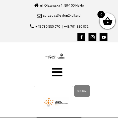
ul. Olszewska 1, 89-100 Nakło
0
sprzedaz@salon2kolka.pl
+48 730 880 070
| +48 791 880 072