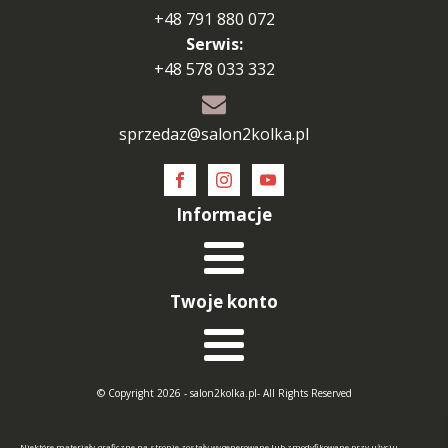
+48 791 880 072
Serwis:
+48 578 033 332
sprzedaz@salon2kolka.pl
Informacje
Twoje konto
© Copyright 2026 - salon2kolka.pl- All Rights Reserved
Niektóre materiały graficzne na stronie zostały wygenerowane lub zmodyfikowane przy użyciu