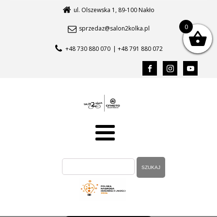
ul. Olszewska 1, 89-100 Nakło
0
sprzedaz@salon2kolka.pl
+48 730 880 070
| +48 791 880 072