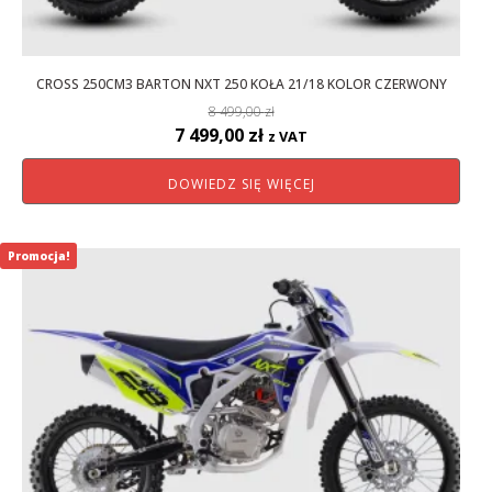
CROSS 250CM3 BARTON NXT 250 KOŁA 21/18 KOLOR CZERWONY
8 499,00
zł
Pierwotna
Aktualna
7 499,00
zł
z VAT
cena
cena
DOWIEDZ SIĘ WIĘCEJ
wynosiła:
wynosi:
8
7
499,00 zł.
499,00 zł.
Promocja!