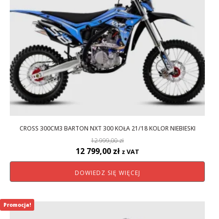
CROSS 300CM3 BARTON NXT 300 KOŁA 21/18 KOLOR NIEBIESKI
12 999,00
zł
Pierwotna
Aktualna
12 799,00
zł
z VAT
cena
cena
DOWIEDZ SIĘ WIĘCEJ
wynosiła:
wynosi:
12
12
999,00 zł.
799,00 zł.
Promocja!