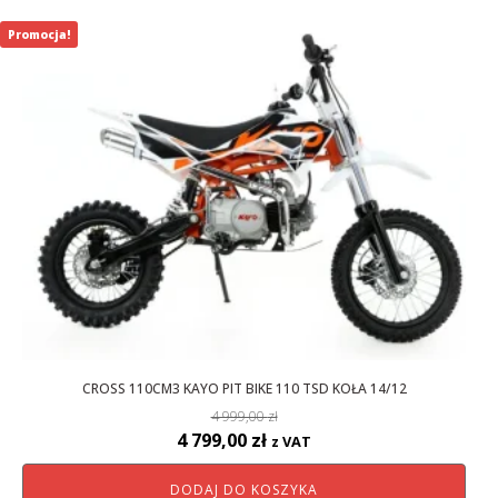
899,00 zł.
699,01 zł.
Promocja!
CROSS 110CM3 KAYO PIT BIKE 110 TSD KOŁA 14/12
4 999,00
zł
Pierwotna
Aktualna
4 799,00
zł
z VAT
cena
cena
DODAJ DO KOSZYKA
wynosiła:
wynosi: