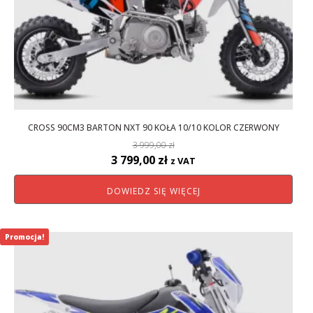
CROSS 90CM3 BARTON NXT 90 KOŁA 10/10 KOLOR CZERWONY
3 999,00
zł
Pierwotna
Aktualna
3 799,00
zł
z VAT
cena
cena
DOWIEDZ SIĘ WIĘCEJ
wynosiła:
wynosi:
3
3
999,00 zł.
799,00 zł.
Promocja!