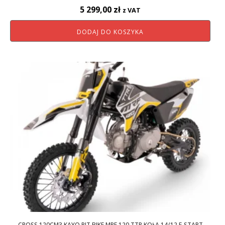
5 299,00
zł
z VAT
DODAJ DO KOSZYKA
CROSS 120CM3 KAYO PIT BIKE MRF 120 TTR KOŁA 14/12 E-START