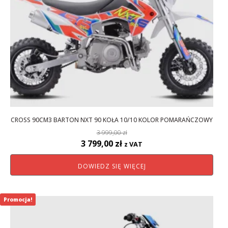
CROSS 90CM3 BARTON NXT 90 KOŁA 10/10 KOLOR POMARAŃCZOWY
3 999,00
zł
Pierwotna
Aktualna
3 799,00
zł
z VAT
cena
cena
DOWIEDZ SIĘ WIĘCEJ
wynosiła:
wynosi:
3
3
999,00 zł.
799,00 zł.
Promocja!