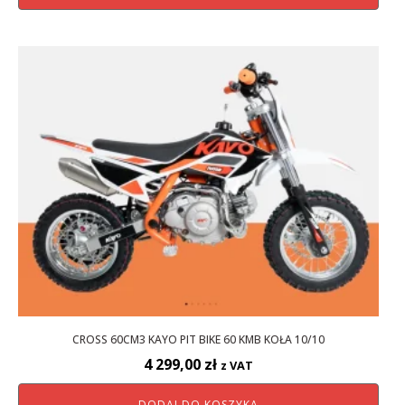
4
4
999,00 zł.
799,00 zł.
CROSS 60CM3 KAYO PIT BIKE 60 KMB KOŁA 10/10
4 299,00
zł
z VAT
DODAJ DO KOSZYKA