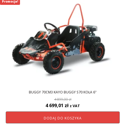
Promocja!
BUGGY 70CM3 KAYO BUGGY S70 KOŁA 6"
4 899,00
zł
Pierwotna
Aktualna
4 699,01
zł
z VAT
cena
cena
DODAJ DO KOSZYKA
wynosiła:
wynosi:
4
4