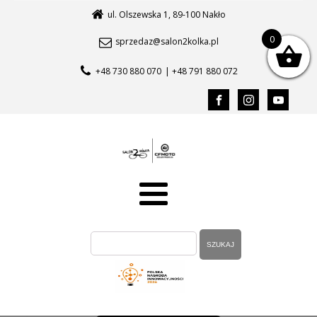
ul. Olszewska 1, 89-100 Nakło
0
sprzedaz@salon2kolka.pl
+48 730 880 070
| +48 791 880 072