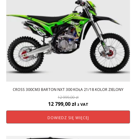
CROSS 300CM3 BARTON NXT 300 KOŁA 21/18 KOLOR ZIELONY
12 999,00
zł
Pierwotna
Aktualna
12 799,00
zł
z VAT
cena
cena
DOWIEDZ SIĘ WIĘCEJ
wynosiła:
wynosi:
12
12
999,00 zł.
799,00 zł.