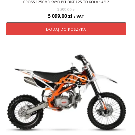
CROSS 125CM3 KAYO PIT BIKE 125 TD KOŁA 14/12
5 299,00
zł
Pierwotna
Aktualna
5 099,00
zł
z VAT
cena
cena
DODAJ DO KOSZYKA
wynosiła:
wynosi:
5
5
299,00 zł.
099,00 zł.