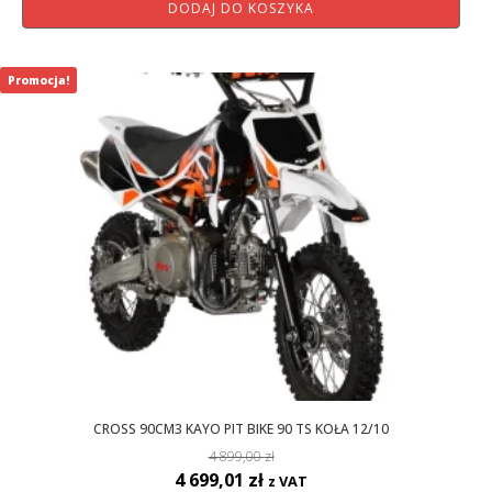
DODAJ DO KOSZYKA
Promocja!
CROSS 90CM3 KAYO PIT BIKE 90 TS KOŁA 12/10
4 899,00
zł
Pierwotna
Aktualna
4 699,01
zł
z VAT