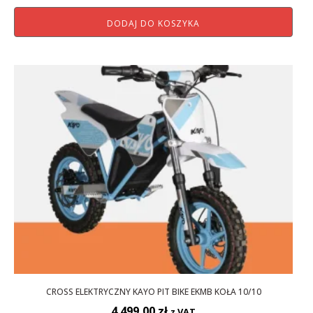
cena
cena
DODAJ DO KOSZYKA
wynosiła:
wynosi:
4
4
899,00 zł.
699,01 zł.
CROSS ELEKTRYCZNY KAYO PIT BIKE EKMB KOŁA 10/10
4 499,00
zł
z VAT