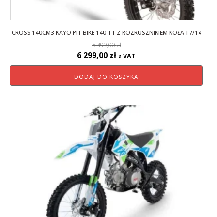
CROSS 140CM3 KAYO PIT BIKE 140 TT Z ROZRUSZNIKIEM KOŁA 17/14
6 499,00
zł
Pierwotna
Aktualna
6 299,00
zł
z VAT
cena
cena
DODAJ DO KOSZYKA
wynosiła:
wynosi:
6
6
499,00 zł.
299,00 zł.