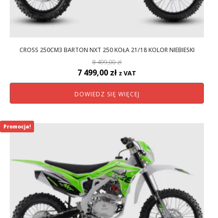
CROSS 250CM3 BARTON NXT 250 KOŁA 21/18 KOLOR NIEBIESKI
8 499,00
zł
Pierwotna
Aktualna
7 499,00
zł
z VAT
cena
cena
DOWIEDZ SIĘ WIĘCEJ
wynosiła:
wynosi:
8
7
499,00 zł.
499,00 zł.
Promocja!