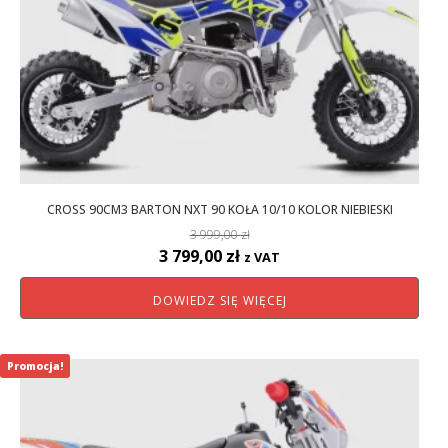
CROSS 90CM3 BARTON NXT 90 KOŁA 10/10 KOLOR NIEBIESKI
3 999,00
zł
Pierwotna
Aktualna
3 799,00
zł
z VAT
cena
cena
DOWIEDZ SIĘ WIĘCEJ
wynosiła:
wynosi:
3
3
999,00 zł.
799,00 zł.
Promocja!