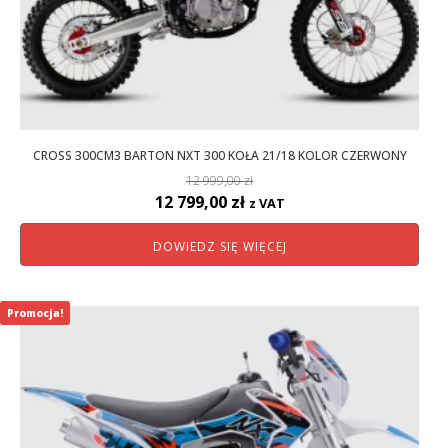
CROSS 300CM3 BARTON NXT 300 KOŁA 21/18 KOLOR CZERWONY
12 999,00
zł
Pierwotna
Aktualna
12 799,00
zł
z VAT
cena
cena
DOWIEDZ SIĘ WIĘCEJ
wynosiła:
wynosi:
12
12
999,00 zł.
799,00 zł.
Promocja!