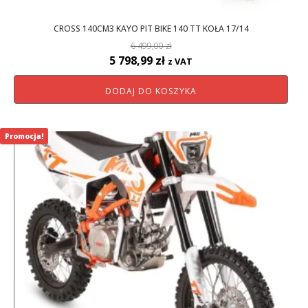
CROSS 140CM3 KAYO PIT BIKE 140 TT KOŁA 17/14
6 499,00
zł
Pierwotna
Aktualna
5 798,99
zł
z VAT
cena
cena
DODAJ DO KOSZYKA
wynosiła:
wynosi:
6
5
499,00 zł.
798,99 zł.
Promocja!