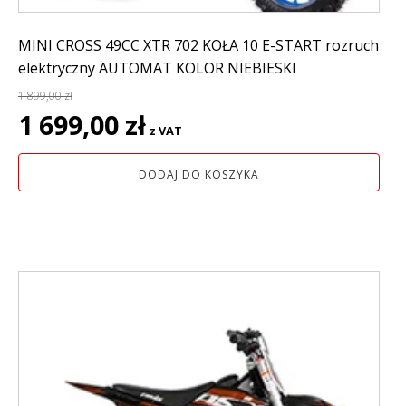
MINI CROSS 49CC XTR 702 KOŁA 10 E-START rozruch
elektryczny AUTOMAT KOLOR NIEBIESKI
1 899,00
zł
Pierwotna
Aktualna
1 699,00
zł
z VAT
cena
cena
wynosiła:
wynosi:
DODAJ DO KOSZYKA
1
1
899,00 zł.
699,00 zł.