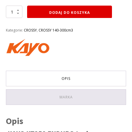
ilość
DODAJ DO KOSZYKA
CROSS
250CM3
KAYO
Kategorie:
CROSSY
,
CROSSY 140-300cm3
DIRT
BIKE
KT250
ENDURO
KOŁA
21/18
OPIS
MARKA
Opis