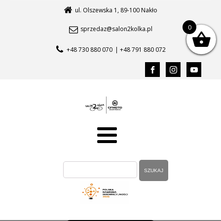
ul. Olszewska 1, 89-100 Nakło
0
sprzedaz@salon2kolka.pl
+48 730 880 070
| +48 791 880 072