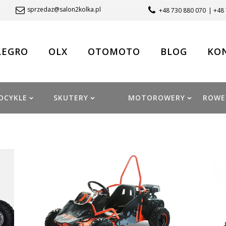
sprzedaz@salon2kolka.pl
+48 730 880 070
| +48
LEGRO
OLX
OTOMOTO
BLOG
KO
OCYKLE
SKUTERY
MOTOROWERY
ROWE