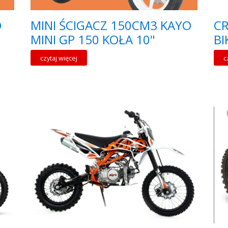
O
MINI ŚCIGACZ 150CM3 KAYO
CR
MINI GP 150 KOŁA 10"
BI
czytaj więcej
c