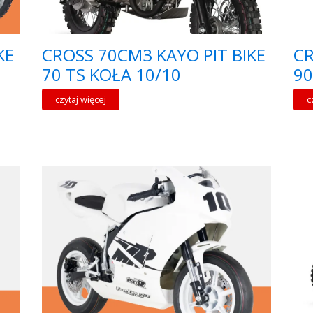
KE
CROSS 70CM3 KAYO PIT BIKE
CR
70 TS KOŁA 10/10
90
czytaj więcej
c