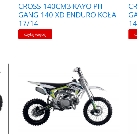
CROSS 140CM3 KAYO PIT
CR
GANG 140 XD ENDURO KOŁA
G
17/14
14
czytaj więcej
c