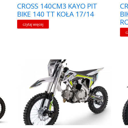
CROSS 140CM3 KAYO PIT
CR
BIKE 140 TT KOŁA 17/14
BI
RO
czytaj więcej
c