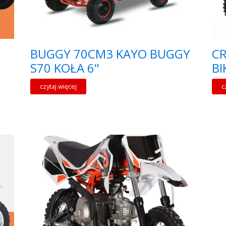
BUGGY 70CM3 KAYO BUGGY
CR
S70 KOŁA 6"
BI
czytaj więcej
c