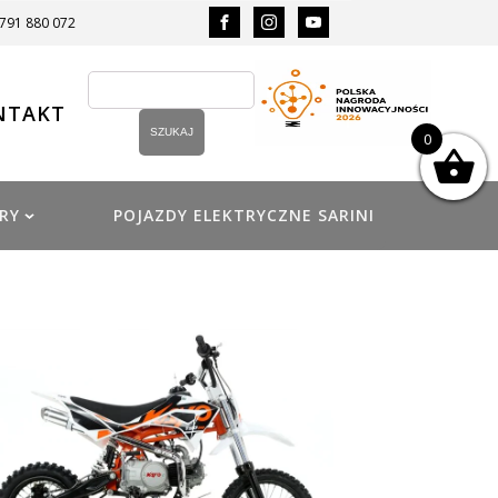
 791 880 072
NTAKT
0
RY
POJAZDY ELEKTRYCZNE SARINI