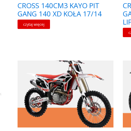
CROSS 140CM3 KAYO PIT
CR
GANG 140 XD KOŁA 17/14
G
LI
czytaj więcej
c