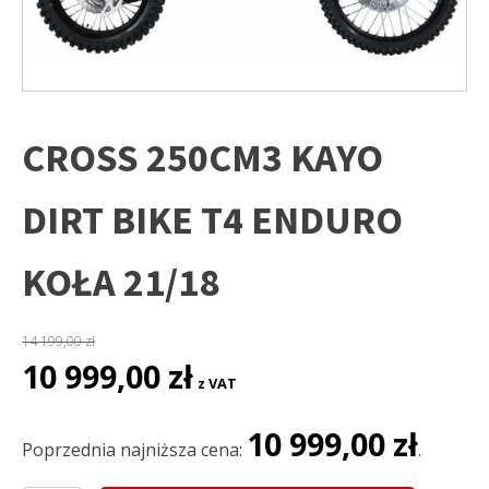
CROSS 250CM3 KAYO
DIRT BIKE T4 ENDURO
KOŁA 21/18
14 199,00
zł
Pierwotna
Aktualna
10 999,00
zł
z VAT
cena
cena
wynosiła:
wynosi:
10 999,00
zł
14
10
Poprzednia najniższa cena:
.
199,00 zł.
999,00 zł.