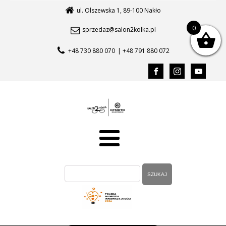
ul. Olszewska 1, 89-100 Nakło
0
sprzedaz@salon2kolka.pl
+48 730 880 070
| +48 791 880 072