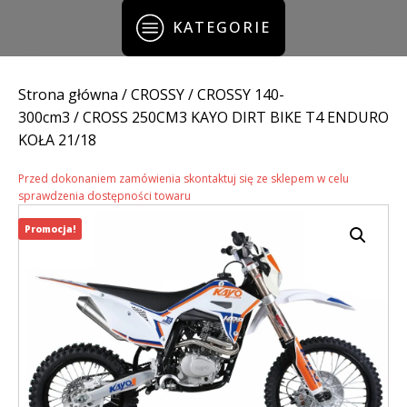
KATEGORIE
Strona główna
/
CROSSY
/
CROSSY 140-
300cm3
/ CROSS 250CM3 KAYO DIRT BIKE T4 ENDURO
KOŁA 21/18
Przed dokonaniem zamówienia skontaktuj się ze sklepem w celu
sprawdzenia dostępności towaru
Promocja!