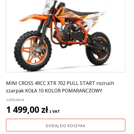
MINI CROSS 49CC XTR 702 PULL START rozruch
szarpak KOŁA 10 KOLOR POMARAŃCZOWY
1 599,00
zł
Pierwotna
Aktualna
1 499,00
zł
z VAT
cena
cena
wynosiła:
wynosi:
DODAJ DO KOSZYKA
1
1