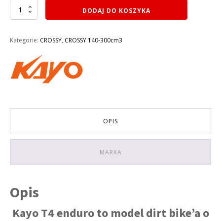
ilość
DODAJ DO KOSZYKA
CROSS
250CM3
KAYO
Kategorie:
CROSSY
,
CROSSY 140-300cm3
DIRT
BIKE
T4
ENDURO
KOŁA
21/18
OPIS
MARKA
Opis
Kayo T4 enduro to model dirt bike’a o