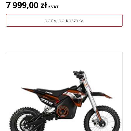
Pierwotna
Aktualna
7 999,00
zł
z VAT
cena
cena
wynosiła:
wynosi:
DODAJ DO KOSZYKA
9
7
199,00 zł.
999,00 zł.