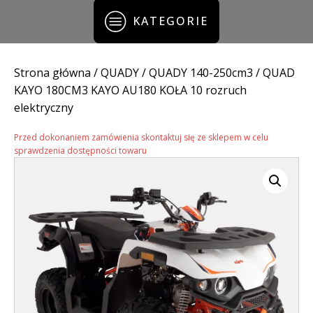
KATEGORIE
Strona główna
/
QUADY
/
QUADY 140-250cm3
/ QUAD
KAYO 180CM3 KAYO AU180 KOŁA 10 rozruch
elektryczny
Przed dokonaniem zamówienia skontaktuj się ze sklepem w celu
sprawdzenia dostępności towaru