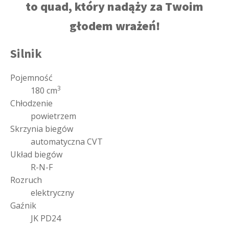
to quad, który nadąży za Twoim
głodem wrażeń!
Silnik
Pojemność
3
180 cm
Chłodzenie
powietrzem
Skrzynia biegów
automatyczna CVT
Układ biegów
R-N-F
Rozruch
elektryczny
Gaźnik
JK PD24