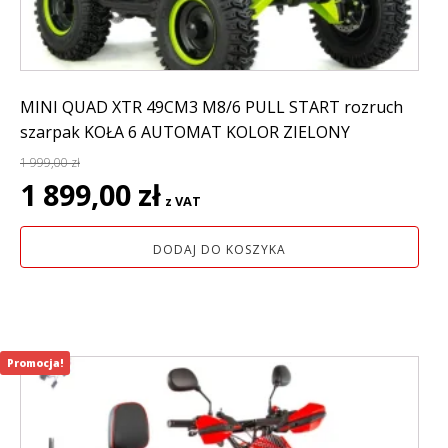
MINI QUAD XTR 49CM3 M8/6 PULL START rozruch
szarpak KOŁA 6 AUTOMAT KOLOR ZIELONY
1 999,00
zł
Pierwotna
Aktualna
1 899,00
zł
z VAT
cena
cena
wynosiła:
wynosi:
DODAJ DO KOSZYKA
1
1
999,00 zł.
899,00 zł.
Promocja!