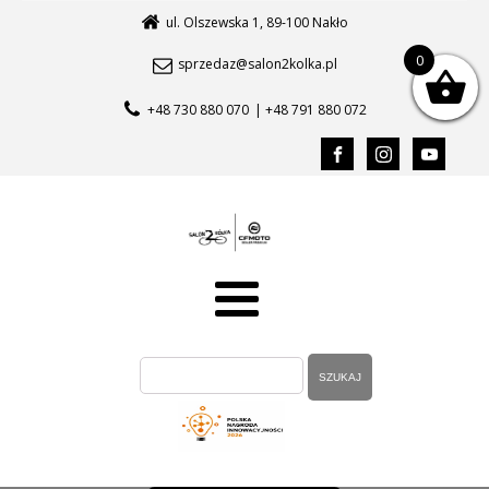
ul. Olszewska 1, 89-100 Nakło
0
sprzedaz@salon2kolka.pl
+48 730 880 070
| +48 791 880 072