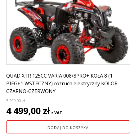
QUAD XTR 125CC VARIA 008/8PRO+ KOŁA 8 (1
BIEG+1 WSTECZNY) rozruch elektryczny KOLOR
CZARNO-CZERWONY
5 299,00
zł
Pierwotna
Aktualna
4 499,00
zł
z VAT
cena
cena
wynosiła:
wynosi:
DODAJ DO KOSZYKA
5
4
299,00 zł.
499,00 zł.