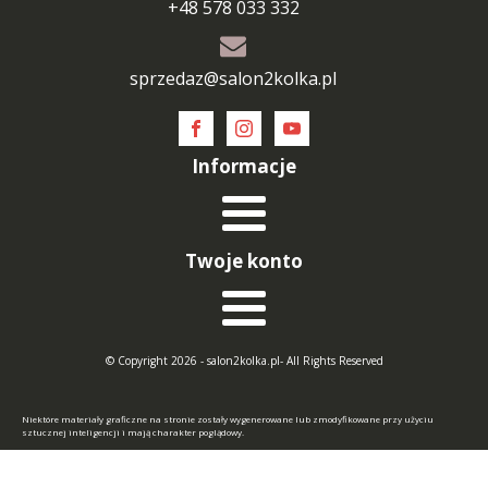
+48 578 033 332
sprzedaz@salon2kolka.pl
Informacje
Twoje konto
© Copyright 2026 - salon2kolka.pl- All Rights Reserved
Niektóre materiały graficzne na stronie zostały wygenerowane lub zmodyfikowane przy użyciu
sztucznej inteligencji i mają charakter poglądowy.