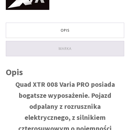
(1
BIEG+1
WSTECZNY)
rozruch
elektryczny
OPIS
KOLOR
CZARNO-
CZERWONY
MARKA
Opis
Quad XTR 008 Varia PRO posiada
bogatsze wyposażenie. Pojazd
odpalany z rozrusznika
elektrycznego, z silnikiem
czterosuwowym o pojemności