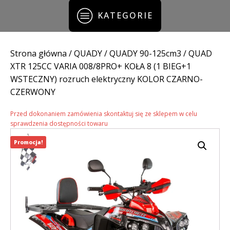
KATEGORIE
Strona główna
/
QUADY
/
QUADY 90-125cm3
/ QUAD
XTR 125CC VARIA 008/8PRO+ KOŁA 8 (1 BIEG+1
WSTECZNY) rozruch elektryczny KOLOR CZARNO-
CZERWONY
Przed dokonaniem zamówienia skontaktuj się ze sklepem w celu
sprawdzenia dostępności towaru
Promocja!