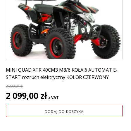
MINI QUAD XTR 49CM3 M8/6 KOŁA 6 AUTOMAT E-
START rozruch elektryczny KOLOR CZERWONY
2 299,01
zł
Pierwotna
Aktualna
2 099,00
zł
z VAT
cena
cena
wynosiła:
wynosi:
DODAJ DO KOSZYKA
2
2
299,01 zł.
099,00 zł.