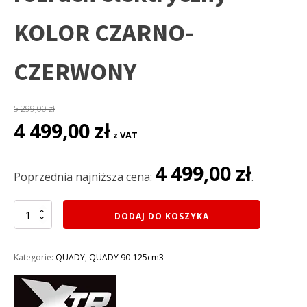
KOLOR CZARNO-
CZERWONY
5 299,00
zł
Pierwotna
Aktualna
4 499,00
zł
z VAT
cena
cena
wynosiła:
wynosi:
4 499,00
zł
5
4
Poprzednia najniższa cena:
.
299,00 zł.
499,00 zł.
ilość
DODAJ DO KOSZYKA
QUAD
XTR
125CC
Kategorie:
QUADY
,
QUADY 90-125cm3
VARIA
008/8PRO+
KOŁA
8