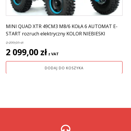
MINI QUAD XTR 49CM3 M8/6 KOŁA 6 AUTOMAT E-
START rozruch elektryczny KOLOR NIEBIESKI
2 299,01
zł
Pierwotna
Aktualna
2 099,00
zł
z VAT
cena
cena
wynosiła:
wynosi:
DODAJ DO KOSZYKA
2
2
299,01 zł.
099,00 zł.