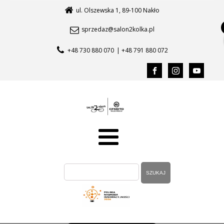
ul. Olszewska 1, 89-100 Nakło
sprzedaz@salon2kolka.pl
+48 730 880 070
| +48 791 880 072