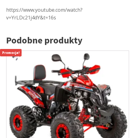
https://www.youtube.com/watch?
v=YrLDc21j4dY&t=16s
Podobne produkty
Promocja!