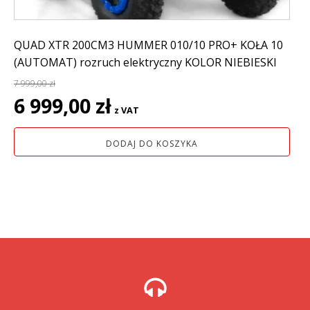
QUAD XTR 200CM3 HUMMER 010/10 PRO+ KOŁA 10
(AUTOMAT) rozruch elektryczny KOLOR NIEBIESKI
7 999,00
zł
Pierwotna
Aktualna
6 999,00
zł
z VAT
cena
cena
wynosiła:
wynosi:
DODAJ DO KOSZYKA
7
6
999,00 zł.
999,00 zł.