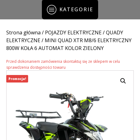
KATEGORIE
Strona główna
/
POJAZDY ELEKTRYCZNE
/
QUADY
ELEKTRYCZNE
/ MINI QUAD XTR M8/6 ELEKTRYCZNY
800W KOŁA 6 AUTOMAT KOLOR ZIELONY
Przed dokonaniem zamówienia skontaktuj się ze sklepem w celu
sprawdzenia dostępności towaru
Promocja!