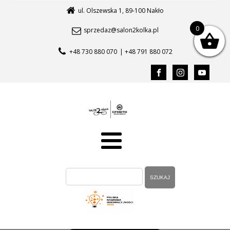
ul. Olszewska 1, 89-100 Nakło
0
sprzedaz@salon2kolka.pl
+48 730 880 070
| +48 791 880 072