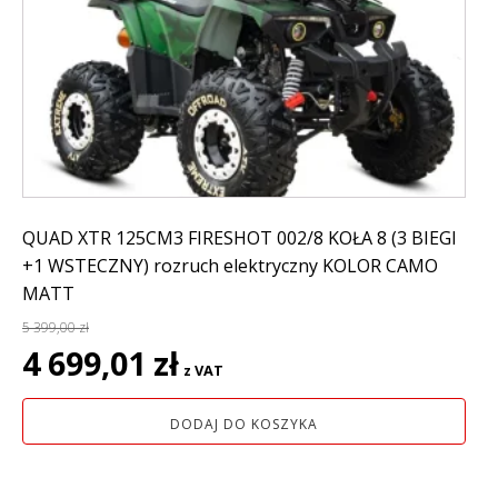
QUAD XTR 125CM3 FIRESHOT 002/8 KOŁA 8 (3 BIEGI
+1 WSTECZNY) rozruch elektryczny KOLOR CAMO
MATT
5 399,00
zł
Pierwotna
Aktualna
4 699,01
zł
z VAT
cena
cena
wynosiła:
wynosi:
DODAJ DO KOSZYKA
5
4
399,00 zł.
699,01 zł.