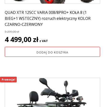
QUAD XTR 125CC VARIA 008/8PRO+ KOŁA 8 (1
BIEG+1 WSTECZNY) rozruch elektryczny KOLOR
CZARNO-CZERWONY
5 299,00
zł
Pierwotna
Aktualna
4 499,00
zł
z VAT
cena
cena
wynosiła:
wynosi:
DODAJ DO KOSZYKA
5
4
299,00 zł.
499,00 zł.
Promocja!