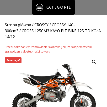
KATEGORIE
Strona główna
/
CROSSY
/
CROSSY 140-
300cm3
/ CROSS 125CM3 KAYO PIT BIKE 125 TD KOŁA
14/12
Przed dokonaniem zamówienia skontaktuj się ze sklepem w celu
sprawdzenia dostępności towaru
Promocja!