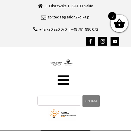
ul. Olszewska 1, 89-100 Nakło
0
sprzedaz@salon2kolka.pl
+48 730 880 070
| +48 791 880 072