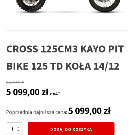
CROSS 125CM3 KAYO PIT
BIKE 125 TD KOŁA 14/12
5 299,00
zł
Pierwotna
Aktualna
5 099,00
zł
z VAT
cena
cena
wynosiła:
wynosi:
5 099,00
zł
5
5
Poprzednia najniższa cena:
.
299,00 zł.
099,00 zł.
ilość
DODAJ DO KOSZYKA
CROSS