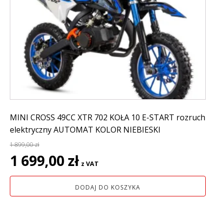
MINI CROSS 49CC XTR 702 KOŁA 10 E-START rozruch
elektryczny AUTOMAT KOLOR NIEBIESKI
1 899,00
zł
Pierwotna
Aktualna
1 699,00
zł
z VAT
cena
cena
wynosiła:
wynosi:
DODAJ DO KOSZYKA
1
1
899,00 zł.
699,00 zł.