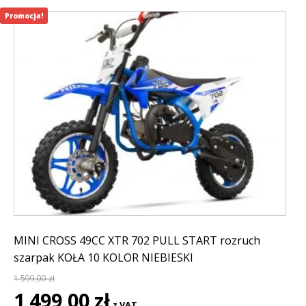
Promocja!
MINI CROSS 49CC XTR 702 PULL START rozruch
szarpak KOŁA 10 KOLOR NIEBIESKI
1 599,00
zł
Pierwotna
Aktualna
1 499,00
zł
z VAT