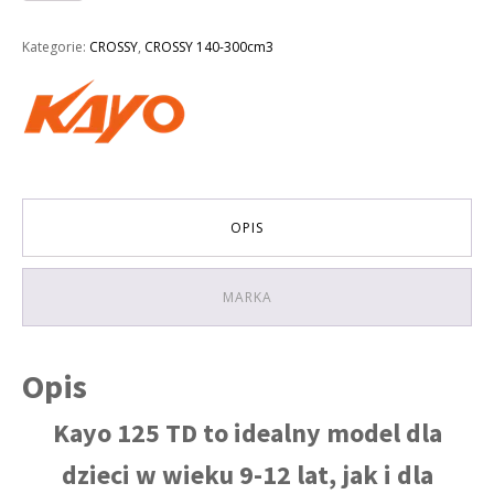
125CM3
KAYO
Kategorie:
CROSSY
,
CROSSY 140-300cm3
PIT
BIKE
125
TD
KOŁA
14/12
OPIS
MARKA
Opis
Kayo 125 TD to idealny model dla
dzieci w wieku 9-12 lat, jak i dla