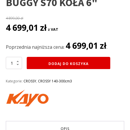
BUGGY S70 KOŁA 6"
4 899,00
zł
Pierwotna
Aktualna
4 699,01
zł
z VAT
cena
cena
wynosiła:
wynosi:
4 699,01
zł
4
4
Poprzednia najniższa cena:
.
899,00 zł.
699,01 zł.
ilość
DODAJ DO KOSZYKA
BUGGY
70CM3
KAYO
Kategorie:
CROSSY
,
CROSSY 140-300cm3
BUGGY
S70
KOŁA
6"
OPIS