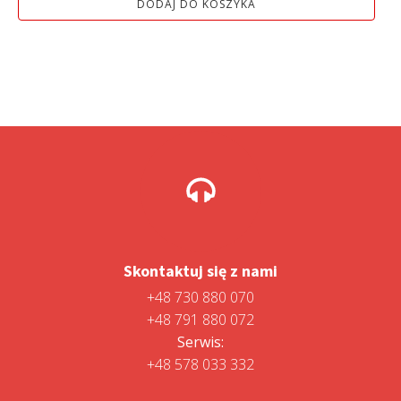
DODAJ DO KOSZYKA
1
1
799,00 zł.
499,00 zł.
Skontaktuj się z nami
+48 730 880 070
+48 791 880 072
Serwis:
+48 578 033 332