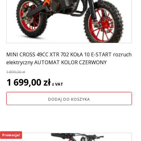
MINI CROSS 49CC XTR 702 KOŁA 10 E-START rozruch
elektryczny AUTOMAT KOLOR CZERWONY
1 899,00
zł
Pierwotna
Aktualna
1 699,00
zł
z VAT
cena
cena
wynosiła:
wynosi:
DODAJ DO KOSZYKA
1
1
899,00 zł.
699,00 zł.
Promocja!