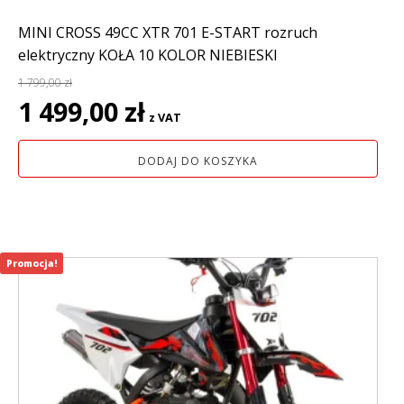
MINI CROSS 49CC XTR 701 E-START rozruch
elektryczny KOŁA 10 KOLOR NIEBIESKI
1 799,00
zł
Pierwotna
Aktualna
1 499,00
zł
z VAT
cena
cena
wynosiła:
wynosi:
DODAJ DO KOSZYKA
1
1
799,00 zł.
499,00 zł.
Promocja!