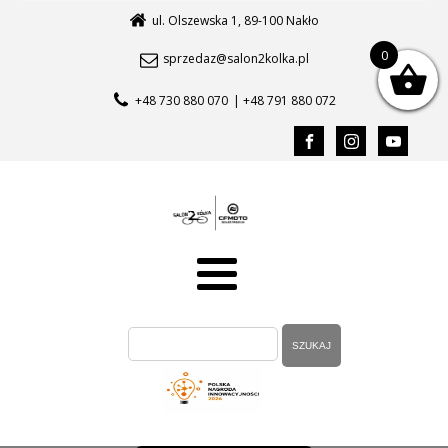
ul. Olszewska 1, 89-100 Nakło
0
sprzedaz@salon2kolka.pl
+48 730 880 070
| +48 791 880 072