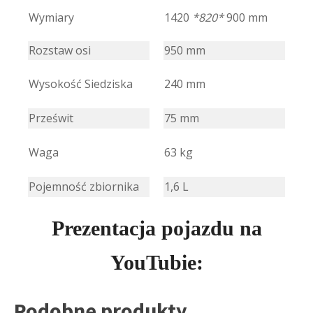
Wymiary
1420
*820*
900 mm
Rozstaw osi
950 mm
Wysokość Siedziska
240 mm
Prześwit
75 mm
Waga
63 kg
Pojemność zbiornika
1,6 L
Prezentacja pojazdu na
YouTubie:
Podobne produkty