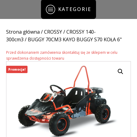
KATEGORIE
Strona główna
/
CROSSY
/
CROSSY 140-
300cm3
/ BUGGY 70CM3 KAYO BUGGY S70 KOŁA 6"
Przed dokonaniem zamówienia skontaktuj się ze sklepem w celu
sprawdzenia dostępności towaru
Promocja!