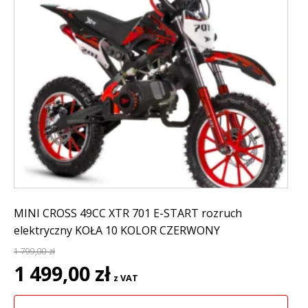
MINI CROSS 49CC XTR 701 E-START rozruch
elektryczny KOŁA 10 KOLOR CZERWONY
1 799,00
zł
Pierwotna
Aktualna
1 499,00
zł
z VAT
cena
cena
wynosiła:
wynosi: