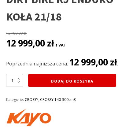
KOŁA 21/18
13 799,00
zł
Pierwotna
Aktualna
12 999,00
zł
z VAT
cena
cena
wynosiła:
wynosi:
12 999,00
zł
13
12
Poprzednia najniższa cena:
.
799,00 zł.
999,00 zł.
ilość
DODAJ DO KOSZYKA
CROSS
300CM3
KAYO
Kategorie:
CROSSY
,
CROSSY 140-300cm3
DIRT
BIKE
K5
ENDURO
KOŁA
21/18