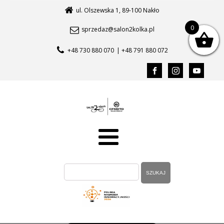
ul. Olszewska 1, 89-100 Nakło
0
sprzedaz@salon2kolka.pl
+48 730 880 070
| +48 791 880 072