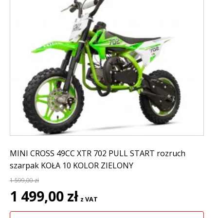
MINI CROSS 49CC XTR 702 PULL START rozruch
szarpak KOŁA 10 KOLOR ZIELONY
1 599,00
zł
Pierwotna
Aktualna
1 499,00
zł
z VAT
cena
cena
wynosiła:
wynosi: