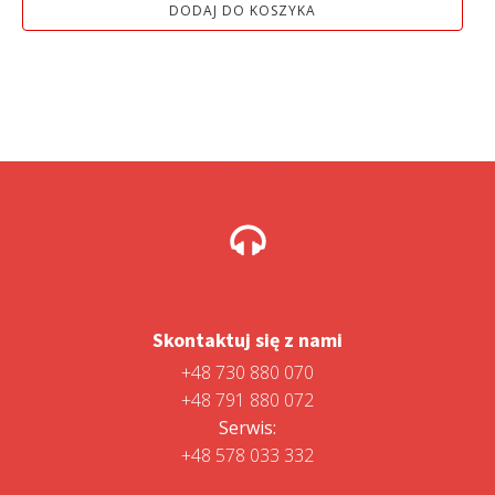
DODAJ DO KOSZYKA
1
1
599,00 zł.
499,00 zł.
Skontaktuj się z nami
+48 730 880 070
+48 791 880 072
Serwis:
+48 578 033 332