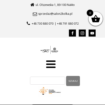
ul. Olszewska 1, 89-100 Nakło
0
sprzedaz@salon2kolka.pl
+48 730 880 070
| +48 791 880 072