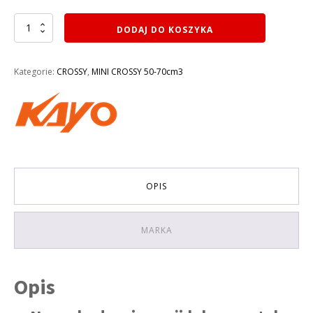
ilość
DODAJ DO KOSZYKA
CROSS
50CM3
KAYO
Kategorie:
CROSSY
,
MINI CROSSY 50-70cm3
DIRT
BIKE
KT50
MINI
KOŁA
12/10
OPIS
MARKA
Opis