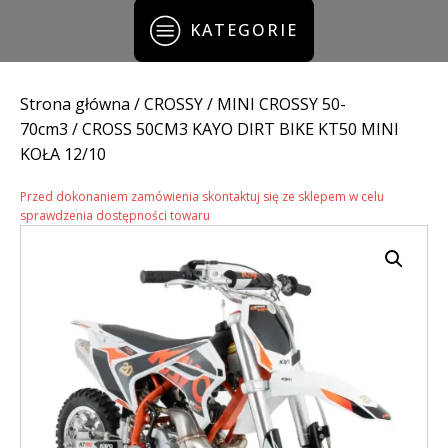
KATEGORIE
Strona główna
/
CROSSY
/
MINI CROSSY 50-
70cm3
/ CROSS 50CM3 KAYO DIRT BIKE KT50 MINI
KOŁA 12/10
Przed dokonaniem zamówienia skontaktuj się ze sklepem w celu
sprawdzenia dostępności towaru