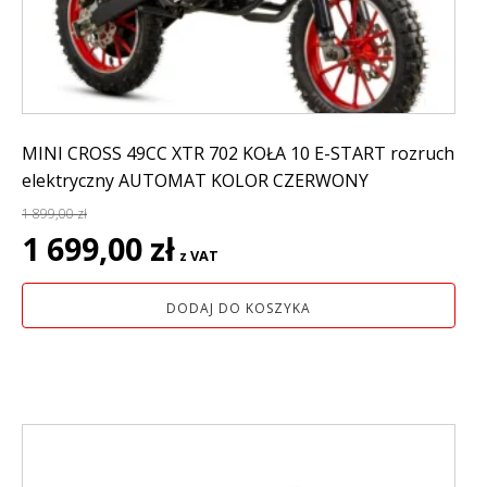
MINI CROSS 49CC XTR 702 KOŁA 10 E-START rozruch
elektryczny AUTOMAT KOLOR CZERWONY
1 899,00
zł
Pierwotna
Aktualna
1 699,00
zł
z VAT
cena
cena
wynosiła:
wynosi:
DODAJ DO KOSZYKA
1
1
899,00 zł.
699,00 zł.