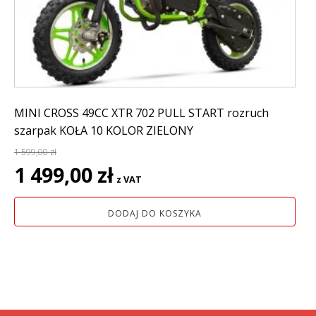
MINI CROSS 49CC XTR 702 PULL START rozruch
szarpak KOŁA 10 KOLOR ZIELONY
1 599,00
zł
Pierwotna
Aktualna
1 499,00
zł
z VAT
cena
cena
wynosiła:
wynosi:
DODAJ DO KOSZYKA
1
1
599,00 zł.
499,00 zł.