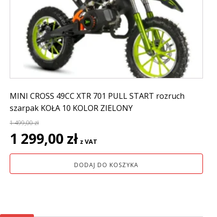
MINI CROSS 49CC XTR 701 PULL START rozruch
szarpak KOŁA 10 KOLOR ZIELONY
1 499,00
zł
Pierwotna
Aktualna
1 299,00
zł
z VAT
cena
cena
wynosiła:
wynosi:
DODAJ DO KOSZYKA
1
1
499,00 zł.
299,00 zł.