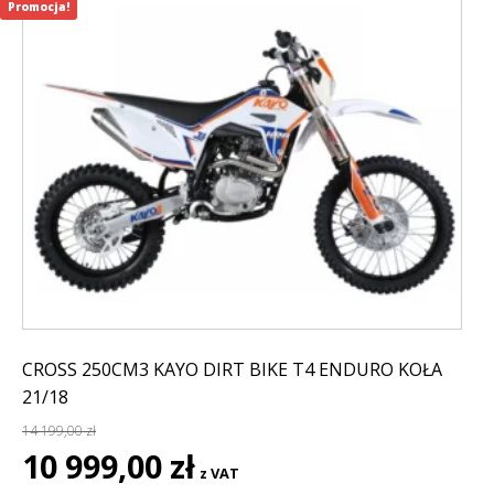
Promocja!
CROSS 250CM3 KAYO DIRT BIKE T4 ENDURO KOŁA
21/18
14 199,00
zł
Pierwotna
Aktualna
10 999,00
zł
z VAT
cena
cena