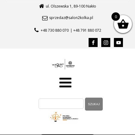
ul. Olszewska 1, 89-100 Nakło
0
sprzedaz@salon2kolka.pl
+48 730 880 070
| +48 791 880 072