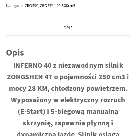
INFERNO
Kategorie:
CROSSY
,
CROSSY 140-300cm3
40
KOŁA
21/18
CHŁODZENIE
OPIS
POWIETRZEM
NOWOŚĆ
Opis
INFERNO 40 z niezawodnym silnik
ZONGSHEN 4T o pojemności 250 cm3 i
mocy 28 KM, chłodzony powietrzem.
Wyposażony w elektryczny rozruch
(E-Start) i 5-biegową manualną
skrzynię, zapewnia płynną i
dynamiczną jazdę. Silnik osiąga