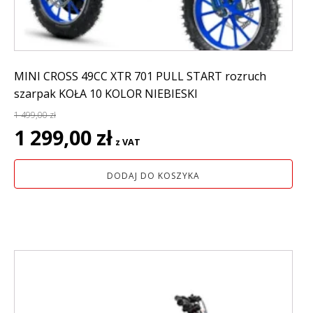
MINI CROSS 49CC XTR 701 PULL START rozruch
szarpak KOŁA 10 KOLOR NIEBIESKI
1 499,00
zł
Pierwotna
Aktualna
1 299,00
zł
z VAT
cena
cena
wynosiła:
wynosi:
DODAJ DO KOSZYKA
1
1
499,00 zł.
299,00 zł.