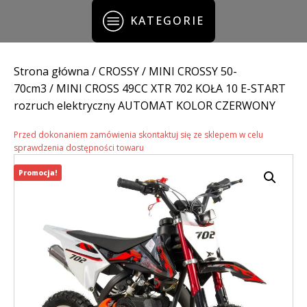
KATEGORIE
Strona główna
/
CROSSY
/
MINI CROSSY 50-
70cm3
/ MINI CROSS 49CC XTR 702 KOŁA 10 E-START
rozruch elektryczny AUTOMAT KOLOR CZERWONY
Przed dokonaniem zamówienia skontaktuj się ze sklepem w celu
sprawdzenia dostępności towaru
Promocja!