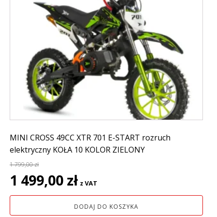
MINI CROSS 49CC XTR 701 E-START rozruch
elektryczny KOŁA 10 KOLOR ZIELONY
1 799,00
zł
Pierwotna
Aktualna
1 499,00
zł
z VAT
cena
cena
wynosiła:
wynosi:
DODAJ DO KOSZYKA
1
1