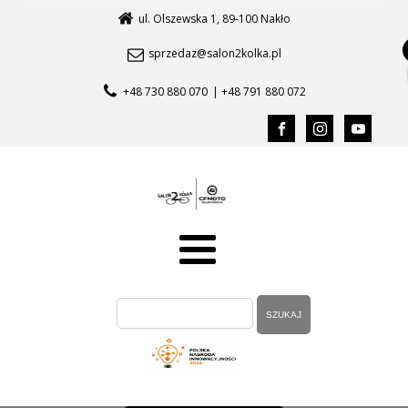
ul. Olszewska 1, 89-100 Nakło
sprzedaz@salon2kolka.pl
+48 730 880 070
| +48 791 880 072