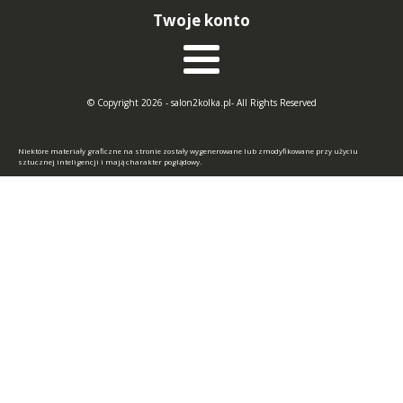
Twoje konto
© Copyright 2026 - salon2kolka.pl- All Rights Reserved
Niektóre materiały graficzne na stronie zostały wygenerowane lub zmodyfikowane przy użyciu
sztucznej inteligencji i mają charakter poglądowy.