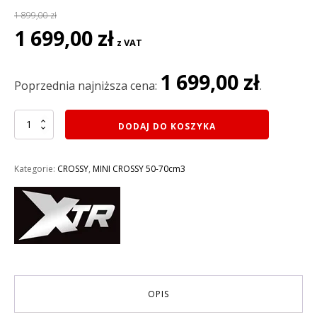
1 899,00
zł
Pierwotna
Aktualna
1 699,00
zł
z VAT
cena
cena
wynosiła:
wynosi:
1 699,00
zł
1
1
Poprzednia najniższa cena:
.
899,00 zł.
699,00 zł.
ilość
DODAJ DO KOSZYKA
MINI
CROSS
49CC
Kategorie:
CROSSY
,
MINI CROSSY 50-70cm3
XTR
702
KOŁA
10
E-
START
rozruch
elektryczny
AUTOMAT
OPIS
KOLOR
CZERWONY