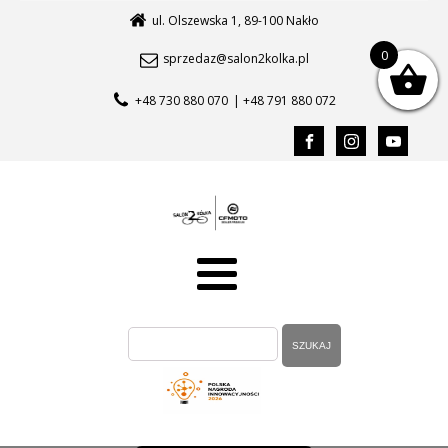
ul. Olszewska 1, 89-100 Nakło
0
sprzedaz@salon2kolka.pl
+48 730 880 070
| +48 791 880 072