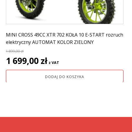
MINI CROSS 49CC XTR 702 KOŁA 10 E-START rozruch
elektryczny AUTOMAT KOLOR ZIELONY
1 899,00
zł
Pierwotna
Aktualna
1 699,00
zł
z VAT
cena
cena
wynosiła:
wynosi:
DODAJ DO KOSZYKA
1
1
899,00 zł.
699,00 zł.