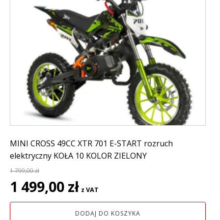
MINI CROSS 49CC XTR 701 E-START rozruch
elektryczny KOŁA 10 KOLOR ZIELONY
1 799,00
zł
Pierwotna
Aktualna
1 499,00
zł
z VAT
cena
cena
wynosiła:
wynosi:
DODAJ DO KOSZYKA
1
1