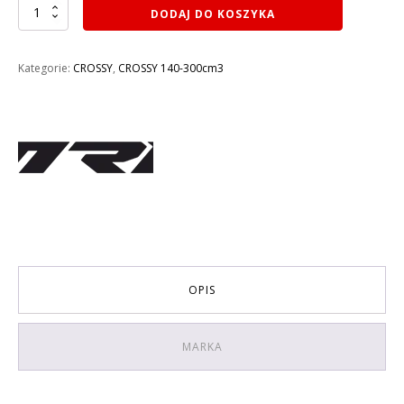
ilość
DODAJ DO KOSZYKA
CROSS
140CM3
KAYO
Kategorie:
CROSSY
,
CROSSY 140-300cm3
PIT
BIKE
MRF
140
RC
BIG
WHEELS
KOŁA
17/14
OPIS
MARKA