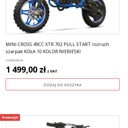
MINI CROSS 49CC XTR 702 PULL START rozruch
szarpak KOŁA 10 KOLOR NIEBIESKI
1 599,00
zł
Pierwotna
Aktualna
1 499,00
zł
z VAT
cena
cena
wynosiła:
wynosi:
DODAJ DO KOSZYKA
1
1
599,00 zł.
499,00 zł.
Promocja!