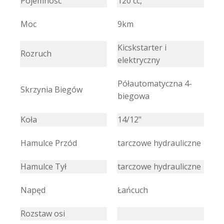
Pojemność
120 cc,
Moc
9km
Kicskstarter i
Rozruch
elektryczny
Półautomatyczna 4-
Skrzynia Biegów
biegowa
Koła
14/12"
Hamulce Przód
tarczowe hydrauliczne
Hamulce Tył
tarczowe hydrauliczne
Napęd
Łańcuch
Rozstaw osi