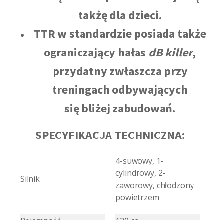
takżę dla dzieci.
TTR w standardzie posiada także
ograniczający hałas
dB killer
,
przydatny zwłaszcza przy
treningach odbywających
się bliżej zabudowań.
SPECYFIKACJA TECHNICZNA:
4-suwowy, 1-
cylindrowy, 2-
Silnik
zaworowy, chłodzony
powietrzem