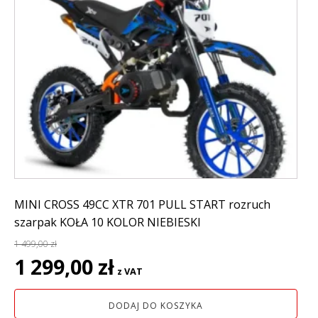
MINI CROSS 49CC XTR 701 PULL START rozruch
szarpak KOŁA 10 KOLOR NIEBIESKI
1 499,00
zł
Pierwotna
Aktualna
1 299,00
zł
z VAT
cena
cena
wynosiła:
wynosi:
DODAJ DO KOSZYKA
1
1