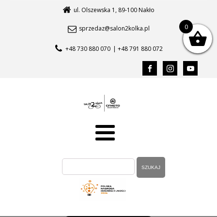
ul. Olszewska 1, 89-100 Nakło
0
sprzedaz@salon2kolka.pl
+48 730 880 070
| +48 791 880 072