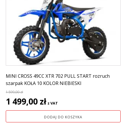
MINI CROSS 49CC XTR 702 PULL START rozruch
szarpak KOŁA 10 KOLOR NIEBIESKI
1 599,00
zł
Pierwotna
Aktualna
1 499,00
zł
z VAT
cena
cena
wynosiła:
wynosi:
DODAJ DO KOSZYKA
1
1
599,00 zł.
499,00 zł.