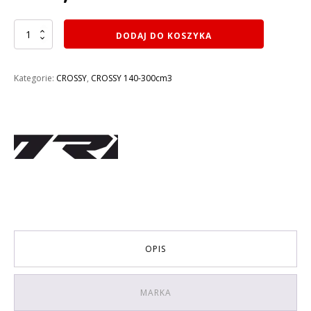
ilość
DODAJ DO KOSZYKA
CROSS
120CM3
KAYO
Kategorie:
CROSSY
,
CROSSY 140-300cm3
PIT
BIKE
MRF
120
TTR
KOŁA
14/12
OPIS
MARKA