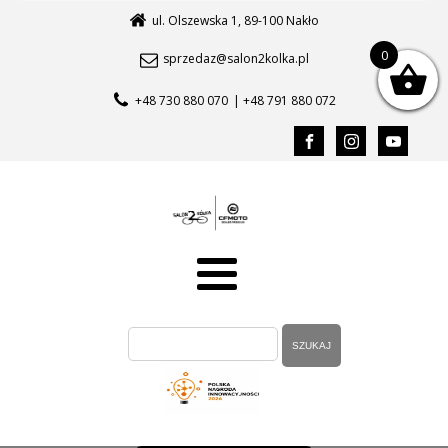
ul. Olszewska 1, 89-100 Nakło
0
sprzedaz@salon2kolka.pl
+48 730 880 070
| +48 791 880 072