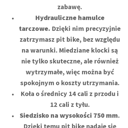
zabawę.
Hydrauliczne hamulce
tarczowe.
Dzięki nim precyzyjnie
zatrzymasz pit bike, bez względu
na warunki. Miedziane klocki są
nie tylko skuteczne, ale również
wytrzymałe, więc można być
spokojnym o koszty utrzymania.
Koła o średnicy 14 cali z przodu i
12 cali z tyłu.
Siedzisko
na wysokości 750 mm
.
Dzięki temu pit bike nadaje się