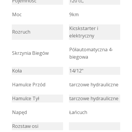
Pojemność
120 cc,
Moc
9km
Kicskstarter i
Rozruch
elektryczny
Półautomatyczna 4-
Skrzynia Biegów
biegowa
Koła
14/12"
Hamulce Przód
tarczowe hydrauliczne
Hamulce Tył
tarczowe hydrauliczne
Napęd
Łańcuch
Rozstaw osi