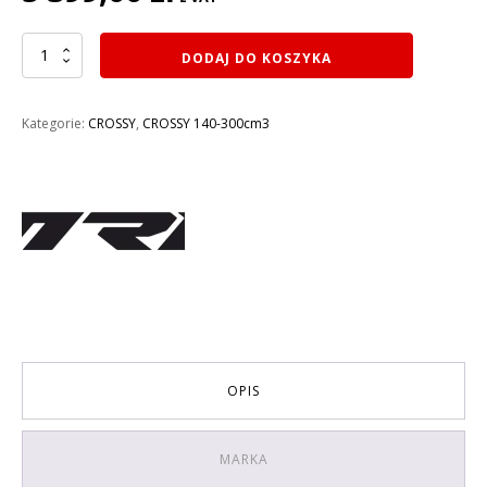
ilość
DODAJ DO KOSZYKA
CROSS
120CM3
KAYO
Kategorie:
CROSSY
,
CROSSY 140-300cm3
PIT
BIKE
MRF
120
TTR
KOŁA
14/12
E-
START
OPIS
MARKA