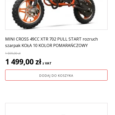
MINI CROSS 49CC XTR 702 PULL START rozruch
szarpak KOŁA 10 KOLOR POMARAŃCZOWY
1 599,00
zł
Pierwotna
Aktualna
1 499,00
zł
z VAT
cena
cena
wynosiła:
wynosi:
DODAJ DO KOSZYKA
1
1
599,00 zł.
499,00 zł.