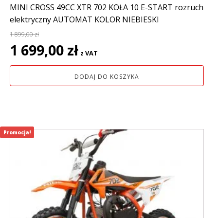
MINI CROSS 49CC XTR 702 KOŁA 10 E-START rozruch
elektryczny AUTOMAT KOLOR NIEBIESKI
1 899,00
zł
Pierwotna
Aktualna
1 699,00
zł
z VAT
cena
cena
wynosiła:
wynosi:
DODAJ DO KOSZYKA
1
1
899,00 zł.
699,00 zł.
Promocja!