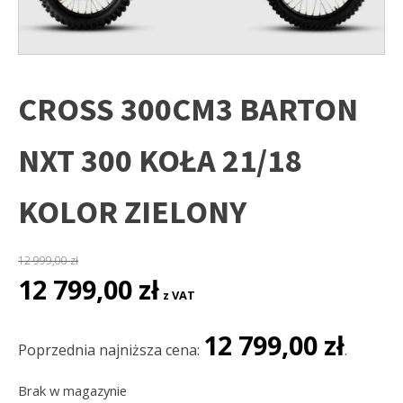
CROSS 300CM3 BARTON
NXT 300 KOŁA 21/18
KOLOR ZIELONY
12 999,00
zł
Pierwotna
Aktualna
12 799,00
zł
z VAT
cena
cena
wynosiła:
wynosi:
12 799,00
zł
12
12
Poprzednia najniższa cena:
.
999,00 zł.
799,00 zł.
Brak w magazynie