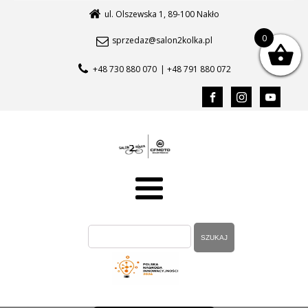
ul. Olszewska 1, 89-100 Nakło
0
sprzedaz@salon2kolka.pl
+48 730 880 070
| +48 791 880 072