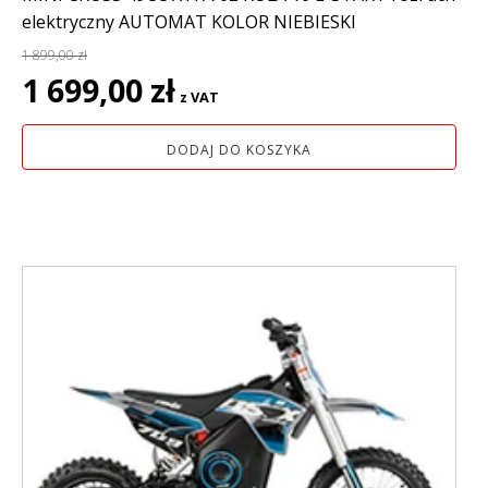
elektryczny AUTOMAT KOLOR NIEBIESKI
1 899,00
zł
Pierwotna
Aktualna
1 699,00
zł
z VAT
cena
cena
wynosiła:
wynosi:
DODAJ DO KOSZYKA
1
1
899,00 zł.
699,00 zł.