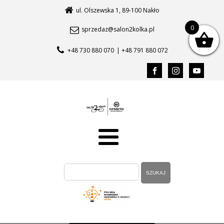
ul. Olszewska 1, 89-100 Nakło
0
sprzedaz@salon2kolka.pl
+48 730 880 070
| +48 791 880 072