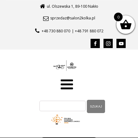
ul. Olszewska 1, 89-100 Nakło
0
sprzedaz@salon2kolka.pl
+48 730 880 070
| +48 791 880 072