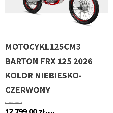
MOTOCYKL125CM3
BARTON FRX 125 2026
KOLOR NIEBIESKO-
CZERWONY
12 999,00
zł
Pierwotna
Aktualna
12 799,00
zł