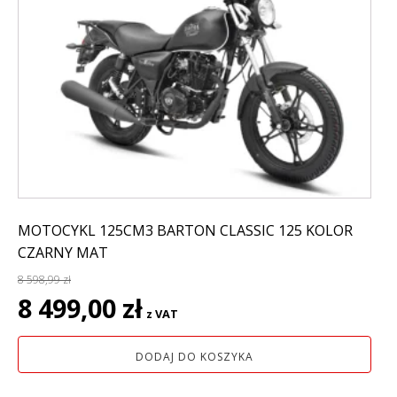
MOTOCYKL 125CM3 BARTON CLASSIC 125 KOLOR
CZARNY MAT
8 598,99
zł
Pierwotna
Aktualna
8 499,00
zł
z VAT
cena
cena
wynosiła:
wynosi:
DODAJ DO KOSZYKA
8
8
598,99 zł.
499,00 zł.