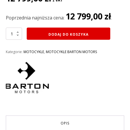
z VAT
cena
cena
wynosiła:
wynosi:
12 799,00
zł
12
12
Poprzednia najniższa cena:
.
999,00 zł.
799,00 zł.
ilość
DODAJ DO KOSZYKA
MOTOCYKL125CM3
BARTON
FRX
Kategorie:
MOTOCYKLE
,
MOTOCYKLE BARTON MOTORS
125
2026
KOLOR
NIEBIESKO-
CZERWONY
OPIS