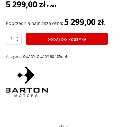
Pierwotna
Aktualna
5 299,00
zł
z VAT
cena
cena
wynosiła:
wynosi:
5 299,00
zł
5
5
Poprzednia najniższa cena:
.
499,00 zł.
299,00 zł.
ilość
DODAJ DO KOSZYKA
QUAD
BARTON
125CM3
Kategorie:
QUADY
,
QUADY 90-125cm3
RAPTOR
KOŁA
8
(3
BIEGI
+1
WSTECZNY)
rozruch
elektryczny
KOLOR
SZARO-
NIEBIESKI
OPIS