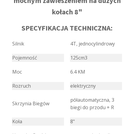
mocnym zawieszeniem na dużych
kołach 8"
SPECYFIKACJA TECHNICZNA:
Silnik
4T, jednocylindrowy
Pojemność
125cm3
Moc
6.4 KM
Rozruch
elektryczny
półautomatyczna, 3
Skrzynia Biegów
biegi do przodu + R
Koła
8"