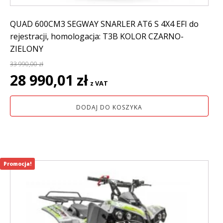
QUAD 600CM3 SEGWAY SNARLER AT6 S 4X4 EFI do
rejestracji, homologacja: T3B KOLOR CZARNO-
ZIELONY
33 990,00
zł
Pierwotna
Aktualna
28 990,01
zł
z VAT
cena
cena
wynosiła:
wynosi:
DODAJ DO KOSZYKA
33
28
990,00 zł.
990,01 zł.
Promocja!