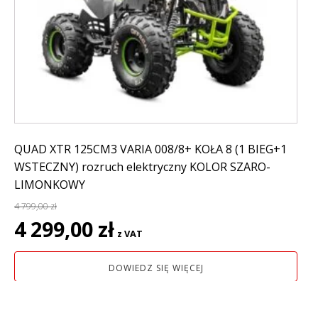
QUAD XTR 125CM3 VARIA 008/8+ KOŁA 8 (1 BIEG+1
WSTECZNY) rozruch elektryczny KOLOR SZARO-
LIMONKOWY
4 799,00
zł
Pierwotna
Aktualna
4 299,00
zł
z VAT
cena
cena
wynosiła:
wynosi:
DOWIEDZ SIĘ WIĘCEJ
4
4
799,00 zł.
299,00 zł.