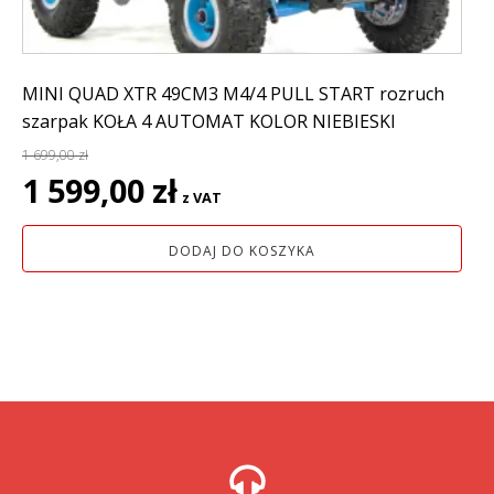
MINI QUAD XTR 49CM3 M4/4 PULL START rozruch
szarpak KOŁA 4 AUTOMAT KOLOR NIEBIESKI
1 699,00
zł
Pierwotna
Aktualna
1 599,00
zł
z VAT
cena
cena
wynosiła:
wynosi:
DODAJ DO KOSZYKA
1
1
699,00 zł.
599,00 zł.