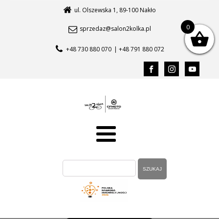
ul. Olszewska 1, 89-100 Nakło
0
sprzedaz@salon2kolka.pl
+48 730 880 070
| +48 791 880 072