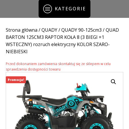
KATEGORIE
Strona główna
/
QUADY
/
QUADY 90-125cm3
/ QUAD
BARTON 125CM3 RAPTOR KOŁA 8 (3 BIEGI +1
WSTECZNY) rozruch elektryczny KOLOR SZARO-
NIEBIESKI
Przed dokonaniem zamówienia skontaktuj się ze sklepem w celu
sprawdzenia dostępności towaru
Promocja!