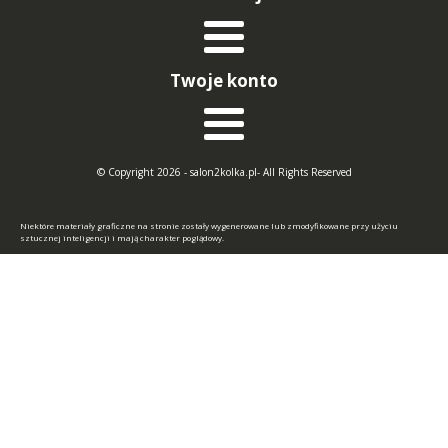
Twoje konto
© Copyright 2026 - salon2kolka.pl- All Rights Reserved
Niektóre materiały graficzne na stronie zostały wygenerowane lub zmodyfikowane przy użyciu
sztucznej inteligencji i mają charakter poglądowy.