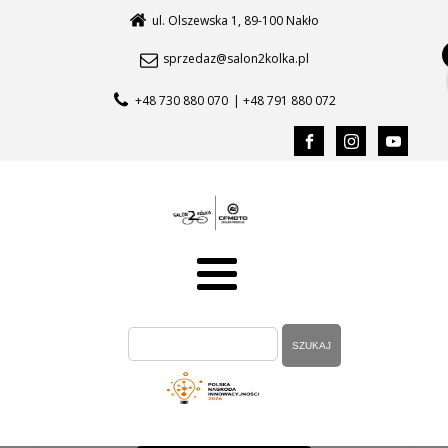
ul. Olszewska 1, 89-100 Nakło
sprzedaz@salon2kolka.pl
+48 730 880 070
| +48 791 880 072