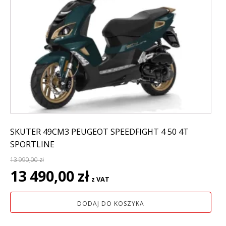
SKUTER 49CM3 PEUGEOT SPEEDFIGHT 4 50 4T
SPORTLINE
13 990,00
zł
Pierwotna
Aktualna
13 490,00
zł
z VAT
cena
cena
wynosiła:
wynosi:
DODAJ DO KOSZYKA
13
13
990,00 zł.
490,00 zł.