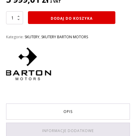
z VAT
ilość
DODAJ DO KOSZYKA
SKUTER
49CC
BARTON
Kategorie:
SKUTERY
,
SKUTERY BARTON MOTORS
BLAZE
49CC
KOLOR
SZARY
OPIS
INFORMACJE DODATKOWE