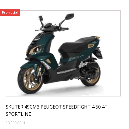
Promocja!
SKUTER 49CM3 PEUGEOT SPEEDFIGHT 4 50 4T
SPORTLINE
13 990,00
zł
Pierwotna
Aktualna