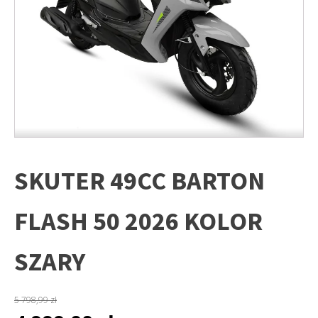
SKUTER 49CC BARTON
FLASH 50 2026 KOLOR
SZARY
5 798,99
zł
Pierwotna
Aktualna