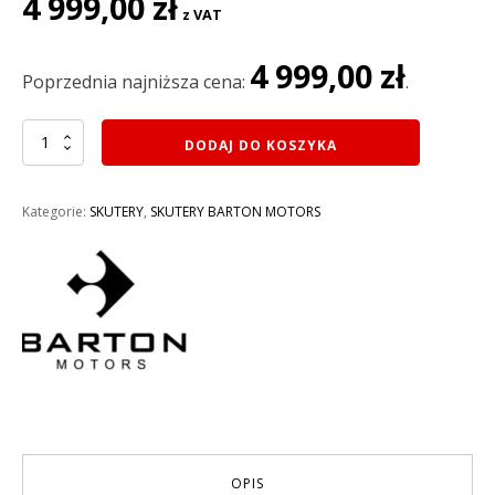
4 999,00
zł
z VAT
cena
cena
wynosiła:
wynosi:
4 999,00
zł
5
4
Poprzednia najniższa cena:
.
798,99 zł.
999,00 zł.
ilość
DODAJ DO KOSZYKA
SKUTER
49CC
BARTON
Kategorie:
SKUTERY
,
SKUTERY BARTON MOTORS
FLASH
50
2026
KOLOR
SZARY
OPIS