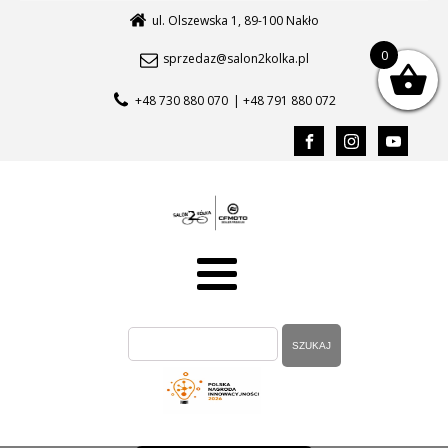
ul. Olszewska 1, 89-100 Nakło
0
sprzedaz@salon2kolka.pl
+48 730 880 070
| +48 791 880 072