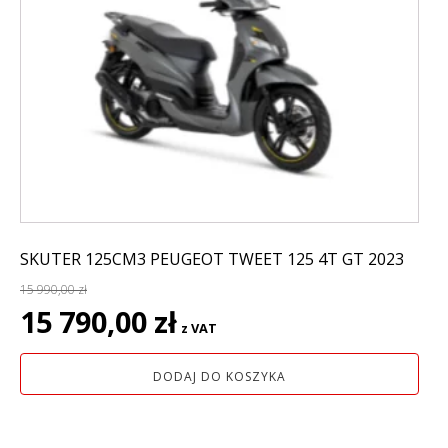
SKUTER 125CM3 PEUGEOT TWEET 125 4T GT 2023
15 990,00
zł
Pierwotna
Aktualna
15 790,00
zł
z VAT
cena
cena
wynosiła:
wynosi:
DODAJ DO KOSZYKA
15
15
990,00 zł.
790,00 zł.