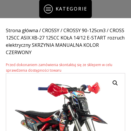
KATEGORIE
Strona główna
/
CROSSY
/
CROSSY 90-125cm3
/ CROSS
125CC ASIX XB-27 125CC KOŁA 14/12 E-START rozruch
elektryczny SKRZYNIA MANUALNA KOLOR
CZERWONY
Przed dokonaniem zamówienia skontaktuj się ze sklepem w celu
sprawdzenia dostępności towaru