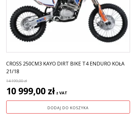
CROSS 250CM3 KAYO DIRT BIKE T4 ENDURO KOŁA
21/18
14 199,00
zł
Pierwotna
Aktualna
10 999,00
zł
z VAT
cena
cena
wynosiła:
wynosi:
DODAJ DO KOSZYKA
14
10
199,00 zł.
999,00 zł.