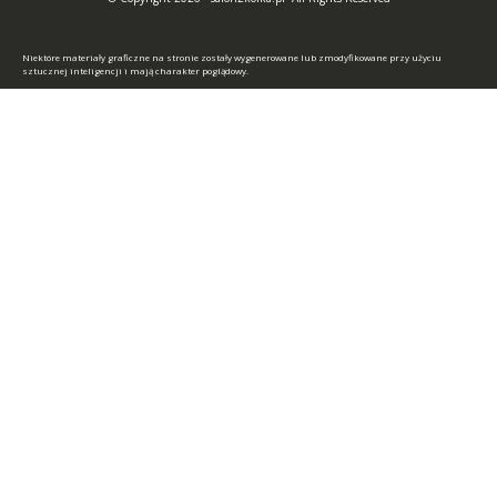
Niektóre materiały graficzne na stronie zostały wygenerowane lub zmodyfikowane przy użyciu
sztucznej inteligencji i mają charakter poglądowy.