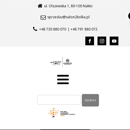
ul. Olszewska 1, 89-100 Nakło
sprzedaz@salon2kolka.pl
+48 730 880 070
| +48 791 880 072