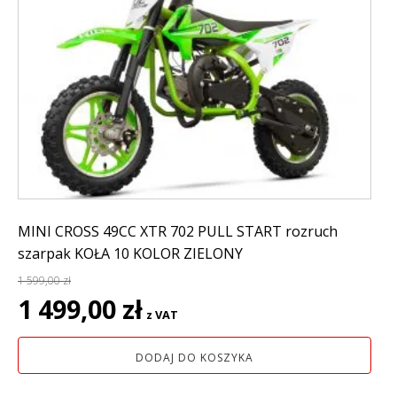
MINI CROSS 49CC XTR 702 PULL START rozruch
szarpak KOŁA 10 KOLOR ZIELONY
1 599,00
zł
Pierwotna
Aktualna
1 499,00
zł
z VAT
cena
cena
wynosiła:
wynosi:
DODAJ DO KOSZYKA
1
1
599,00 zł.
499,00 zł.